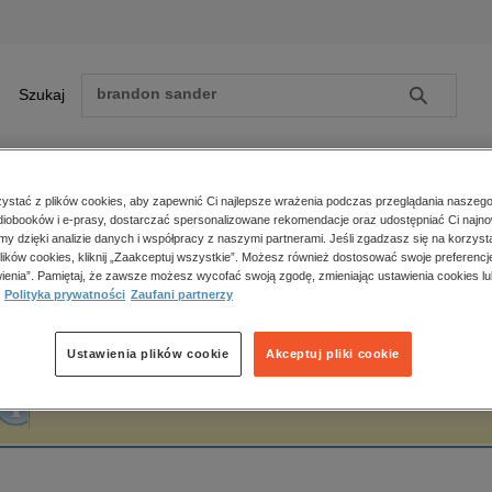
Szukaj
Szukaj
E-prasa
stać z plików cookies, aby zapewnić Ci najlepsze wrażenia podczas przeglądania naszego
iobooków i e-prasy, dostarczać spersonalizowane rekomendacje oraz udostępniać Ci najno
ona główna
Talgat Jaissanbayev
amy dzięki analizie danych i współpracy z naszymi partnerami. Jeśli zgadzasz się na korzyst
lików cookies, kliknij „Zaakceptuj wszystkie”. Możesz również dostosować swoje preferencje
Zobacz wszystkie E-prasa
polityka, społeczno-informacyjne
ienia”. Pamiętaj, że zawsze możesz wycofać swoją zgodę, zmieniając ustawienia cookies lu
algat Jaissanbayev
Polityka prywatności
Zaufani partnerzy
psychologiczne
inne
popularno-naukowe
Ustawienia plików cookie
Akceptuj pliki cookie
historia
Fraza "
Talgat Jaissanbayev
" nie została odnaleziona w żadnej publikacji.
zdrowie
religie