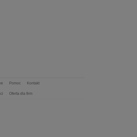
we
Pomoc
Kontakt
ci
Oferta dla firm