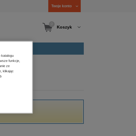
Twoje konto
0
Koszyk
 katalogu
wsze funkcje,
anie ze
, klikając
b