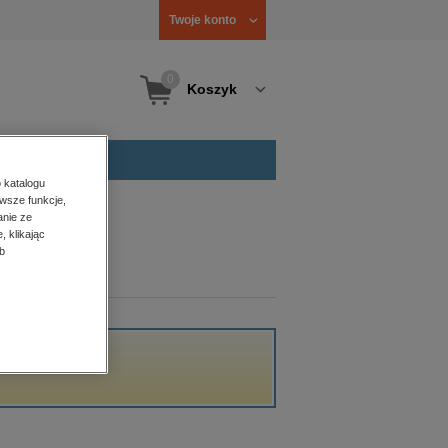
Twoje konto
0
Koszyk
 katalogu
wsze funkcje,
anie ze
, klikając
b