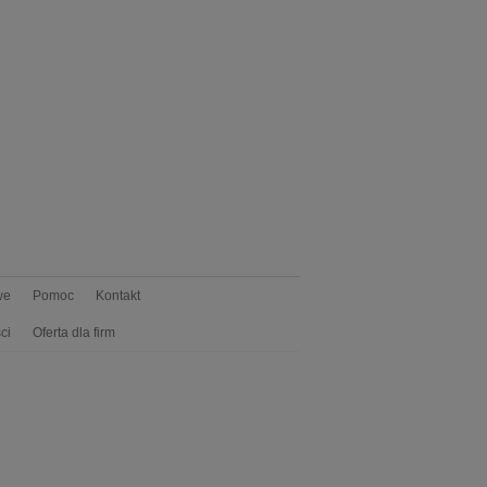
we
Pomoc
Kontakt
ci
Oferta dla firm