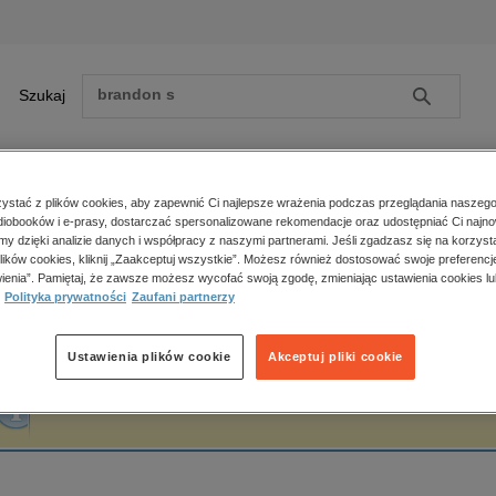
Szukaj
Szukaj
E-prasa
stać z plików cookies, aby zapewnić Ci najlepsze wrażenia podczas przeglądania naszego
iobooków i e-prasy, dostarczać spersonalizowane rekomendacje oraz udostępniać Ci najno
ona główna
Tanya J. Peterson
amy dzięki analizie danych i współpracy z naszymi partnerami. Jeśli zgadzasz się na korzyst
lików cookies, kliknij „Zaakceptuj wszystkie”. Możesz również dostosować swoje preferencje
Zobacz wszystkie E-prasa
polityka, społeczno-informacyjne
ienia”. Pamiętaj, że zawsze możesz wycofać swoją zgodę, zmieniając ustawienia cookies lu
anya J. Peterson
Polityka prywatności
Zaufani partnerzy
psychologiczne
inne
popularno-naukowe
Ustawienia plików cookie
Akceptuj pliki cookie
historia
Fraza "
Tanya J. Peterson
" nie została odnaleziona w żadnej publikacji.
zdrowie
religie