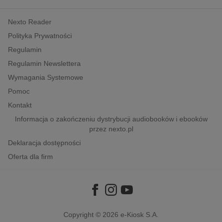
kobiece, lifestyle, kultura
Nexto Reader
polityka, społeczno-informacyjne
Polityka Prywatności
psychologiczne
Regulamin
inne
Regulamin Newslettera
popularno-naukowe
Wymagania Systemowe
historia
Pomoc
zdrowie
Kontakt
religie
Informacja o zakończeniu dystrybucji audiobooków i ebooków
przez nexto.pl
Deklaracja dostępności
Oferta dla firm
Copyright © 2026
e-Kiosk S.A.