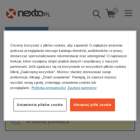
0
Pokaż/schowaj
wyszukiwarkę
E-prasa
Chcemy korzystać z plików cookies, aby zapewnić Ci najlepsze wrażenia
Kategorie
Strona główna
Tom Phillips
podczas przeglądania naszego katalogu ebooków, audiobooków i e-prasy,
dostarczać spersonalizowane rekomendacje oraz udostępniać Ci najnowsze
Zobacz wszystkie E-prasa
funkcje, które rozwijamy dzięki analizie danych i współpracy z naszymi
partnerami. Jeśli zgadzasz się na korzystanie ze wszystkich plików cookies,
Tom Phillips
kliknij „Zaakceptuj wszystkie”. Możesz również dostosować swoje
budownictwo, aranżacja wnętrz
preferencje, klikając „Zmień ustawienia”. Pamiętaj, że zawsze możesz
wycofać swoją zgodę, zmieniając ustawienia cookies lub
biznesowe, branżowe, gospodarka
przeglądarki.
Polityka prywatności
Zaufani partnerzy
darmowe wydania
Sortowanie
Filtrowanie
dzienniki
Ustawienia plików cookie
Akceptuj pliki cookie
edukacja
Fraza "
Tom Phillips
" nie została odnaleziona
hobby, sport, rozrywka
w żadnej publikacji.
komputery, internet, technologie, informatyka