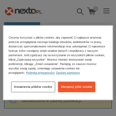
0
Pokaż/schowaj
wyszukiwarkę
E-prasa
Chcemy korzystać z plików cookies, aby zapewnić Ci najlepsze wrażenia
Kategorie
Strona główna
Tomasz Sokołowski
podczas przeglądania naszego katalogu ebooków, audiobooków i e-prasy,
dostarczać spersonalizowane rekomendacje oraz udostępniać Ci najnowsze
Zobacz wszystkie E-prasa
funkcje, które rozwijamy dzięki analizie danych i współpracy z naszymi
partnerami. Jeśli zgadzasz się na korzystanie ze wszystkich plików cookies,
Tomasz Sokołowski
kliknij „Zaakceptuj wszystkie”. Możesz również dostosować swoje
budownictwo, aranżacja wnętrz
preferencje, klikając „Zmień ustawienia”. Pamiętaj, że zawsze możesz
wycofać swoją zgodę, zmieniając ustawienia cookies lub
biznesowe, branżowe, gospodarka
przeglądarki.
Polityka prywatności
Zaufani partnerzy
darmowe wydania
Sortowanie
Filtrowanie
dzienniki
Ustawienia plików cookie
Akceptuj pliki cookie
edukacja
Fraza "
Tomasz Sokołowski
" nie została
hobby, sport, rozrywka
odnaleziona w żadnej publikacji.
komputery, internet, technologie, informatyka