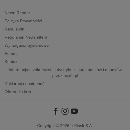
kobiece, lifestyle, kultura
Nexto Reader
polityka, społeczno-informacyjne
Polityka Prywatności
psychologiczne
Regulamin
inne
Regulamin Newslettera
popularno-naukowe
Wymagania Systemowe
historia
Pomoc
zdrowie
Kontakt
religie
Informacja o zakończeniu dystrybucji audiobooków i ebooków
przez nexto.pl
Deklaracja dostępności
Oferta dla firm
Copyright © 2026
e-Kiosk S.A.