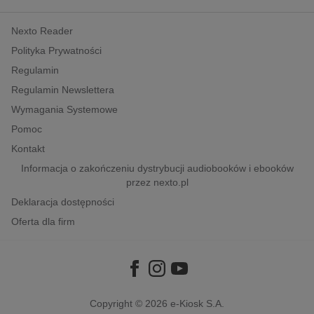
kobiece, lifestyle, kultura
Nexto Reader
polityka, społeczno-informacyjne
Polityka Prywatności
psychologiczne
Regulamin
inne
Regulamin Newslettera
popularno-naukowe
Wymagania Systemowe
historia
Pomoc
zdrowie
Kontakt
religie
Informacja o zakończeniu dystrybucji audiobooków i ebooków
przez nexto.pl
Deklaracja dostępności
Oferta dla firm
Copyright © 2026
e-Kiosk S.A.