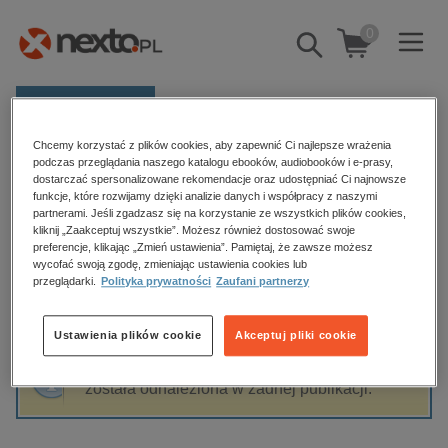
0
Pokaż/schowaj
wyszukiwarkę
E-prasa
Chcemy korzystać z plików cookies, aby zapewnić Ci najlepsze wrażenia
Kategorie
Strona główna
Tomasz Srogosz prof. KAAFM
podczas przeglądania naszego katalogu ebooków, audiobooków i e-prasy,
dostarczać spersonalizowane rekomendacje oraz udostępniać Ci najnowsze
Zobacz wszystkie E-prasa
funkcje, które rozwijamy dzięki analizie danych i współpracy z naszymi
partnerami. Jeśli zgadzasz się na korzystanie ze wszystkich plików cookies,
Tomasz Srogosz prof. KAAFM
kliknij „Zaakceptuj wszystkie”. Możesz również dostosować swoje
budownictwo, aranżacja wnętrz
preferencje, klikając „Zmień ustawienia”. Pamiętaj, że zawsze możesz
wycofać swoją zgodę, zmieniając ustawienia cookies lub
biznesowe, branżowe, gospodarka
przeglądarki.
Polityka prywatności
Zaufani partnerzy
darmowe wydania
Sortowanie
Filtrowanie
dzienniki
Ustawienia plików cookie
Akceptuj pliki cookie
edukacja
Fraza "
Tomasz Srogosz prof. KAAFM
" nie
hobby, sport, rozrywka
została odnaleziona w żadnej publikacji.
komputery, internet, technologie, informatyka