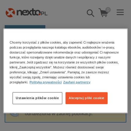
0
Pokaż/schowaj
wyszukiwarkę
E-prasa
Chcemy korzystać z plików cookies, aby zapewnić Ci najlepsze wrażenia
Kategorie
Strona główna
Victoria Connelly
podczas przeglądania naszego katalogu ebooków, audiobooków i e-prasy,
dostarczać spersonalizowane rekomendacje oraz udostępniać Ci najnowsze
Zobacz wszystkie E-prasa
funkcje, które rozwijamy dzięki analizie danych i współpracy z naszymi
partnerami. Jeśli zgadzasz się na korzystanie ze wszystkich plików cookies,
Victoria Connelly
kliknij „Zaakceptuj wszystkie”. Możesz również dostosować swoje
budownictwo, aranżacja wnętrz
preferencje, klikając „Zmień ustawienia”. Pamiętaj, że zawsze możesz
wycofać swoją zgodę, zmieniając ustawienia cookies lub
biznesowe, branżowe, gospodarka
przeglądarki.
Polityka prywatności
Zaufani partnerzy
darmowe wydania
Sortowanie
Filtrowanie
dzienniki
Ustawienia plików cookie
Akceptuj pliki cookie
edukacja
Fraza "
Victoria Connelly
" nie została
hobby, sport, rozrywka
odnaleziona w żadnej publikacji.
komputery, internet, technologie, informatyka