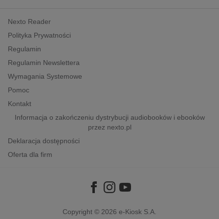
kobiece, lifestyle, kultura
Nexto Reader
polityka, społeczno-informacyjne
Polityka Prywatności
psychologiczne
Regulamin
inne
Regulamin Newslettera
popularno-naukowe
Wymagania Systemowe
historia
Pomoc
zdrowie
Kontakt
religie
Informacja o zakończeniu dystrybucji audiobooków i ebooków
przez nexto.pl
Deklaracja dostępności
Oferta dla firm
Copyright © 2026
e-Kiosk S.A.