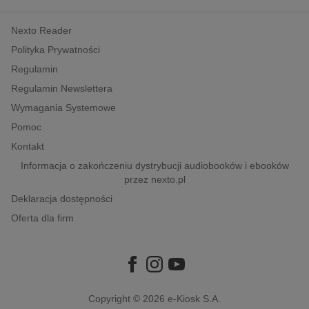
kobiece, lifestyle, kultura
Nexto Reader
polityka, społeczno-informacyjne
Polityka Prywatności
psychologiczne
Regulamin
inne
Regulamin Newslettera
popularno-naukowe
Wymagania Systemowe
historia
Pomoc
zdrowie
Kontakt
religie
Informacja o zakończeniu dystrybucji audiobooków i ebooków
przez nexto.pl
Deklaracja dostępności
Oferta dla firm
Copyright © 2026
e-Kiosk S.A.