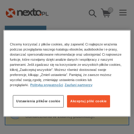
0
Pokaż/schowaj
wyszukiwarkę
E-prasa
Chcemy korzystać z plików cookies, aby zapewnić Ci najlepsze wrażenia
Kategorie
Strona główna
Weronika Murek
podczas przeglądania naszego katalogu ebooków, audiobooków i e-prasy,
dostarczać spersonalizowane rekomendacje oraz udostępniać Ci najnowsze
Zobacz wszystkie E-prasa
funkcje, które rozwijamy dzięki analizie danych i współpracy z naszymi
partnerami. Jeśli zgadzasz się na korzystanie ze wszystkich plików cookies,
Weronika Murek
kliknij „Zaakceptuj wszystkie”. Możesz również dostosować swoje
budownictwo, aranżacja wnętrz
preferencje, klikając „Zmień ustawienia”. Pamiętaj, że zawsze możesz
biznesowe, branżowe, gospodarka
wycofać swoją zgodę, zmieniając ustawienia cookies lub
przeglądarki.
Polityka prywatności
Zaufani partnerzy
darmowe wydania
Sortowanie
Filtrowanie
dzienniki
Ustawienia plików cookie
Akceptuj pliki cookie
edukacja
Fraza "
Weronika Murek
" nie została
hobby, sport, rozrywka
odnaleziona w żadnej publikacji.
komputery, internet, technologie, informatyka