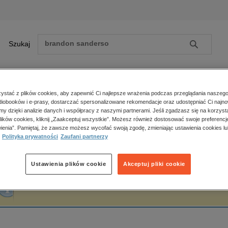
Szukaj
Szukaj
E-prasa
stać z plików cookies, aby zapewnić Ci najlepsze wrażenia podczas przeglądania naszego
iobooków i e-prasy, dostarczać spersonalizowane rekomendacje oraz udostępniać Ci najno
ona główna
Wojciech Machała
amy dzięki analizie danych i współpracy z naszymi partnerami. Jeśli zgadzasz się na korzyst
lików cookies, kliknij „Zaakceptuj wszystkie”. Możesz również dostosować swoje preferencje
Zobacz wszystkie E-prasa
polityka, społeczno-informacyjne
ienia”. Pamiętaj, że zawsze możesz wycofać swoją zgodę, zmieniając ustawienia cookies lu
ojciech Machała
Polityka prywatności
Zaufani partnerzy
psychologiczne
inne
popularno-naukowe
Ustawienia plików cookie
Akceptuj pliki cookie
historia
Fraza "
Wojciech Machała
" nie została odnaleziona w żadnej publikacji.
zdrowie
religie