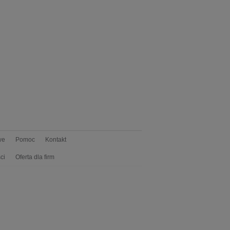
we
Pomoc
Kontakt
ci
Oferta dla firm