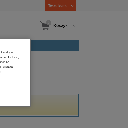
Twoje konto
0
Koszyk
 katalogu
wsze funkcje,
anie ze
, klikając
b