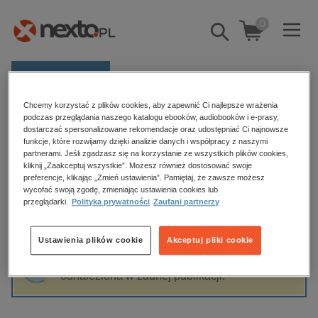
0
Pokaż/schowaj
wyszukiwarkę
E-prasa
Chcemy korzystać z plików cookies, aby zapewnić Ci najlepsze wrażenia
Kategorie
Strona główna
Wolfgang Bauer
podczas przeglądania naszego katalogu ebooków, audiobooków i e-prasy,
dostarczać spersonalizowane rekomendacje oraz udostępniać Ci najnowsze
Zobacz wszystkie E-prasa
funkcje, które rozwijamy dzięki analizie danych i współpracy z naszymi
partnerami. Jeśli zgadzasz się na korzystanie ze wszystkich plików cookies,
Wolfgang Bauer
kliknij „Zaakceptuj wszystkie”. Możesz również dostosować swoje
budownictwo, aranżacja wnętrz
preferencje, klikając „Zmień ustawienia”. Pamiętaj, że zawsze możesz
biznesowe, branżowe, gospodarka
wycofać swoją zgodę, zmieniając ustawienia cookies lub
przeglądarki.
Polityka prywatności
Zaufani partnerzy
darmowe wydania
Sortowanie
Filtrowanie
dzienniki
Ustawienia plików cookie
Akceptuj pliki cookie
edukacja
Fraza "
Wolfgang Bauer
" nie została
hobby, sport, rozrywka
odnaleziona w żadnej publikacji.
komputery, internet, technologie, informatyka