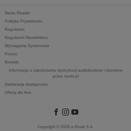
kobiece, lifestyle, kultura
Nexto Reader
polityka, społeczno-informacyjne
Polityka Prywatności
psychologiczne
Regulamin
inne
Regulamin Newslettera
popularno-naukowe
Wymagania Systemowe
historia
Pomoc
zdrowie
Kontakt
religie
Informacja o zakończeniu dystrybucji audiobooków i ebooków
przez nexto.pl
Deklaracja dostępności
Oferta dla firm
Copyright © 2026
e-Kiosk S.A.