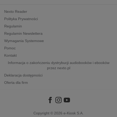
kobiece, lifestyle, kultura
Nexto Reader
polityka, społeczno-informacyjne
Polityka Prywatności
psychologiczne
Regulamin
inne
Regulamin Newslettera
popularno-naukowe
Wymagania Systemowe
historia
Pomoc
zdrowie
Kontakt
religie
Informacja o zakończeniu dystrybucji audiobooków i ebooków
przez nexto.pl
Deklaracja dostępności
Oferta dla firm
Copyright © 2026
e-Kiosk S.A.