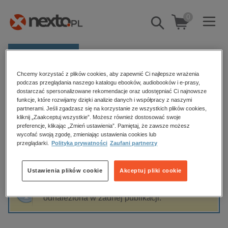
0
Pokaż/schowaj
wyszukiwarkę
E-prasa
Chcemy korzystać z plików cookies, aby zapewnić Ci najlepsze wrażenia
Kategorie
Strona główna
Yanick Lahens
podczas przeglądania naszego katalogu ebooków, audiobooków i e-prasy,
dostarczać spersonalizowane rekomendacje oraz udostępniać Ci najnowsze
Zobacz wszystkie E-prasa
funkcje, które rozwijamy dzięki analizie danych i współpracy z naszymi
partnerami. Jeśli zgadzasz się na korzystanie ze wszystkich plików cookies,
Yanick Lahens
kliknij „Zaakceptuj wszystkie”. Możesz również dostosować swoje
budownictwo, aranżacja wnętrz
preferencje, klikając „Zmień ustawienia”. Pamiętaj, że zawsze możesz
wycofać swoją zgodę, zmieniając ustawienia cookies lub
biznesowe, branżowe, gospodarka
przeglądarki.
Polityka prywatności
Zaufani partnerzy
darmowe wydania
Sortowanie
Filtrowanie
dzienniki
Ustawienia plików cookie
Akceptuj pliki cookie
edukacja
Fraza "
Yanick Lahens
" nie została
hobby, sport, rozrywka
odnaleziona w żadnej publikacji.
komputery, internet, technologie, informatyka