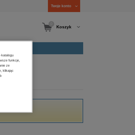
Twoje konto
0
Koszyk
 katalogu
wsze funkcje,
anie ze
, klikając
b