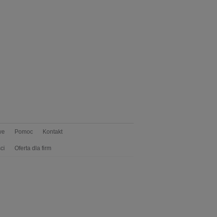
we
Pomoc
Kontakt
ci
Oferta dla firm