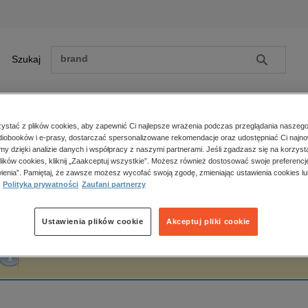
Szukaj
Szukaj
E-prasa
stać z plików cookies, aby zapewnić Ci najlepsze wrażenia podczas przeglądania naszego
iobooków i e-prasy, dostarczać spersonalizowane rekomendacje oraz udostępniać Ci najno
ona główna
Zbigniew Lubośny
amy dzięki analizie danych i współpracy z naszymi partnerami. Jeśli zgadzasz się na korzyst
lików cookies, kliknij „Zaakceptuj wszystkie”. Możesz również dostosować swoje preferencje
Zobacz wszystkie E-prasa
polityka, społeczno-informacyjne
ienia”. Pamiętaj, że zawsze możesz wycofać swoją zgodę, zmieniając ustawienia cookies lu
bigniew Lubośny
Polityka prywatności
Zaufani partnerzy
psychologiczne
inne
popularno-naukowe
Ustawienia plików cookie
Akceptuj pliki cookie
historia
Fraza "
Zbigniew Lubośny
" nie została odnaleziona w żadnej publikacji.
zdrowie
religie