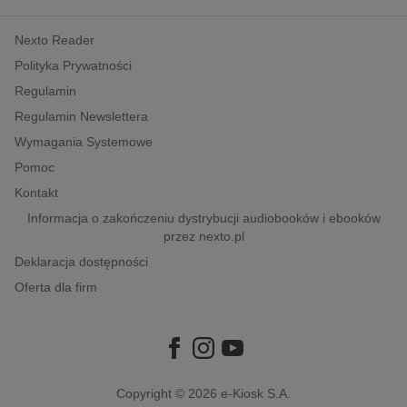
kobiece, lifestyle, kultura
Nexto Reader
polityka, społeczno-informacyjne
Polityka Prywatności
psychologiczne
Regulamin
inne
Regulamin Newslettera
popularno-naukowe
Wymagania Systemowe
historia
Pomoc
zdrowie
Kontakt
religie
Informacja o zakończeniu dystrybucji audiobooków i ebooków
przez nexto.pl
Deklaracja dostępności
Oferta dla firm
Copyright © 2026
e-Kiosk S.A.