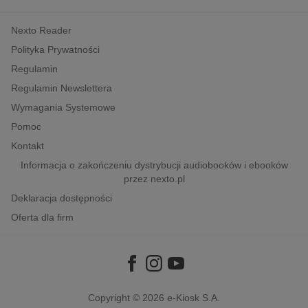
kobiece, lifestyle, kultura
Nexto Reader
polityka, społeczno-informacyjne
Polityka Prywatności
psychologiczne
Regulamin
inne
Regulamin Newslettera
popularno-naukowe
Wymagania Systemowe
historia
Pomoc
zdrowie
Kontakt
religie
Informacja o zakończeniu dystrybucji audiobooków i ebooków
przez nexto.pl
Deklaracja dostępności
Oferta dla firm
Copyright © 2026
e-Kiosk S.A.