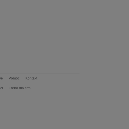
we
Pomoc
Kontakt
ci
Oferta dla firm