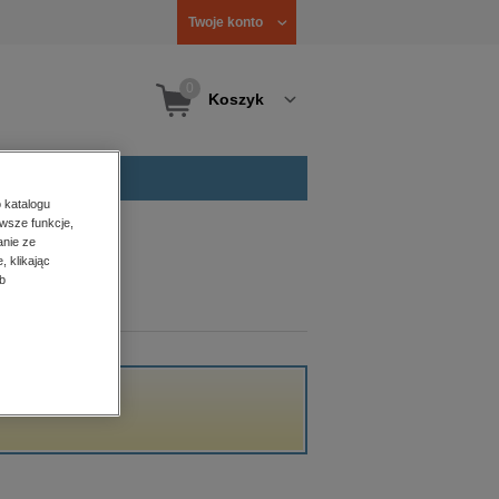
Twoje konto
0
Koszyk
 katalogu
wsze funkcje,
anie ze
, klikając
b