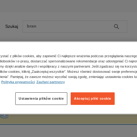
Szukaj
Szukaj
E-prasa
stać z plików cookies, aby zapewnić Ci najlepsze wrażenia podczas przeglądania naszego
iobooków i e-prasy, dostarczać spersonalizowane rekomendacje oraz udostępniać Ci najno
ona główna
Krzysztof Gosztyła
amy dzięki analizie danych i współpracy z naszymi partnerami. Jeśli zgadzasz się na korzyst
lików cookies, kliknij „Zaakceptuj wszystkie”. Możesz również dostosować swoje preferencje
Zobacz wszystkie E-prasa
polityka, społeczno-informacyjne
ienia”. Pamiętaj, że zawsze możesz wycofać swoją zgodę, zmieniając ustawienia cookies lu
rzysztof Gosztyła
Polityka prywatności
Zaufani partnerzy
psychologiczne
inne
popularno-naukowe
Ustawienia plików cookie
Akceptuj pliki cookie
historia
Fraza "
Krzysztof Gosztyła
" nie została odnaleziona w żadnej publikacji.
zdrowie
religie