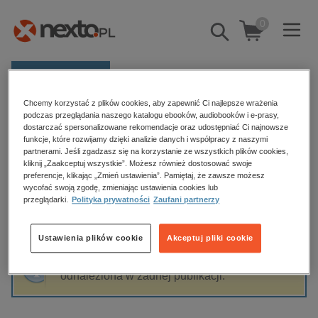
0
Pokaż/schowaj
wyszukiwarkę
E-prasa
Chcemy korzystać z plików cookies, aby zapewnić Ci najlepsze wrażenia
Kategorie
Strona główna
Michał Konarski
podczas przeglądania naszego katalogu ebooków, audiobooków i e-prasy,
dostarczać spersonalizowane rekomendacje oraz udostępniać Ci najnowsze
Zobacz wszystkie E-prasa
funkcje, które rozwijamy dzięki analizie danych i współpracy z naszymi
partnerami. Jeśli zgadzasz się na korzystanie ze wszystkich plików cookies,
Michał Konarski
kliknij „Zaakceptuj wszystkie”. Możesz również dostosować swoje
budownictwo, aranżacja wnętrz
preferencje, klikając „Zmień ustawienia”. Pamiętaj, że zawsze możesz
wycofać swoją zgodę, zmieniając ustawienia cookies lub
biznesowe, branżowe, gospodarka
przeglądarki.
Polityka prywatności
Zaufani partnerzy
darmowe wydania
Sortowanie
Filtrowanie
dzienniki
Ustawienia plików cookie
Akceptuj pliki cookie
edukacja
Fraza "
Michał Konarski
" nie została
hobby, sport, rozrywka
odnaleziona w żadnej publikacji.
komputery, internet, technologie, informatyka