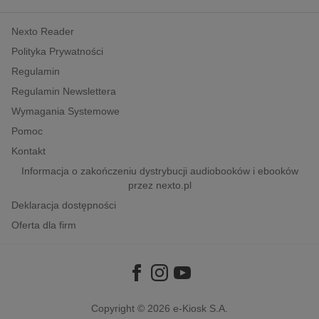
kobiece, lifestyle, kultura
Nexto Reader
polityka, społeczno-informacyjne
Polityka Prywatności
psychologiczne
Regulamin
inne
Regulamin Newslettera
popularno-naukowe
Wymagania Systemowe
historia
Pomoc
zdrowie
Kontakt
religie
Informacja o zakończeniu dystrybucji audiobooków i ebooków
przez nexto.pl
Deklaracja dostępności
Oferta dla firm
Copyright © 2026
e-Kiosk S.A.