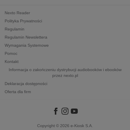
kobiece, lifestyle, kultura
Nexto Reader
polityka, społeczno-informacyjne
Polityka Prywatności
psychologiczne
Regulamin
inne
Regulamin Newslettera
popularno-naukowe
Wymagania Systemowe
historia
Pomoc
zdrowie
Kontakt
religie
Informacja o zakończeniu dystrybucji audiobooków i ebooków
przez nexto.pl
Deklaracja dostępności
Oferta dla firm
Copyright © 2026
e-Kiosk S.A.