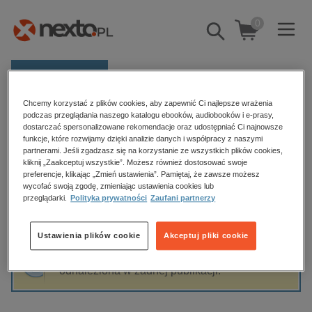
0
Pokaż/schowaj
wyszukiwarkę
E-prasa
Chcemy korzystać z plików cookies, aby zapewnić Ci najlepsze wrażenia
Kategorie
Strona główna
Saga Nadmorska
podczas przeglądania naszego katalogu ebooków, audiobooków i e-prasy,
dostarczać spersonalizowane rekomendacje oraz udostępniać Ci najnowsze
Zobacz wszystkie E-prasa
funkcje, które rozwijamy dzięki analizie danych i współpracy z naszymi
partnerami. Jeśli zgadzasz się na korzystanie ze wszystkich plików cookies,
Saga Nadmorska
kliknij „Zaakceptuj wszystkie”. Możesz również dostosować swoje
budownictwo, aranżacja wnętrz
preferencje, klikając „Zmień ustawienia”. Pamiętaj, że zawsze możesz
biznesowe, branżowe, gospodarka
wycofać swoją zgodę, zmieniając ustawienia cookies lub
przeglądarki.
Polityka prywatności
Zaufani partnerzy
darmowe wydania
Sortowanie
Filtrowanie
dzienniki
Ustawienia plików cookie
Akceptuj pliki cookie
edukacja
Fraza "
Saga Nadmorska
" nie została
hobby, sport, rozrywka
odnaleziona w żadnej publikacji.
komputery, internet, technologie, informatyka