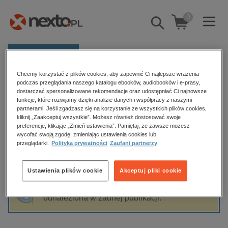
0
Pokaż/schowaj
wyszukiwarkę
E-prasa
Chcemy korzystać z plików cookies, aby zapewnić Ci najlepsze wrażenia
Kategorie
Strona główna
Zakryte lustra
podczas przeglądania naszego katalogu ebooków, audiobooków i e-prasy,
dostarczać spersonalizowane rekomendacje oraz udostępniać Ci najnowsze
Zobacz wszystkie E-prasa
funkcje, które rozwijamy dzięki analizie danych i współpracy z naszymi
partnerami. Jeśli zgadzasz się na korzystanie ze wszystkich plików cookies,
Zakryte lustra
kliknij „Zaakceptuj wszystkie”. Możesz również dostosować swoje
budownictwo, aranżacja wnętrz
preferencje, klikając „Zmień ustawienia”. Pamiętaj, że zawsze możesz
wycofać swoją zgodę, zmieniając ustawienia cookies lub
biznesowe, branżowe, gospodarka
przeglądarki.
Polityka prywatności
Zaufani partnerzy
darmowe wydania
Sortowanie
Filtrowanie
dzienniki
Ustawienia plików cookie
Akceptuj pliki cookie
edukacja
Fraza "
Zakryte lustra
" nie została
hobby, sport, rozrywka
odnaleziona w żadnej publikacji.
komputery, internet, technologie, informatyka