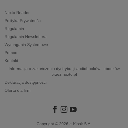
kobiece, lifestyle, kultura
Nexto Reader
polityka, społeczno-informacyjne
Polityka Prywatności
psychologiczne
Regulamin
inne
Regulamin Newslettera
popularno-naukowe
Wymagania Systemowe
historia
Pomoc
zdrowie
Kontakt
religie
Informacja o zakończeniu dystrybucji audiobooków i ebooków
przez nexto.pl
Deklaracja dostępności
Oferta dla firm
Copyright © 2026
e-Kiosk S.A.