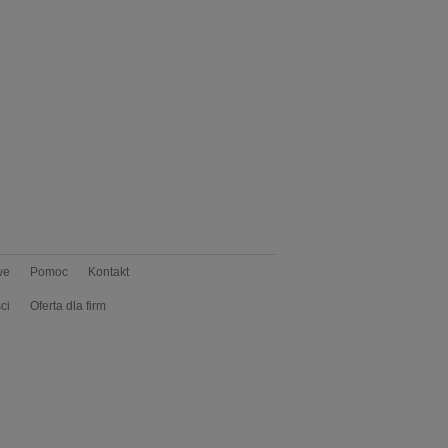
we
Pomoc
Kontakt
ci
Oferta dla firm