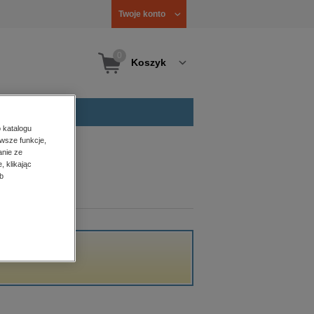
Twoje konto
0
Koszyk
 katalogu
wsze funkcje,
anie ze
, klikając
b