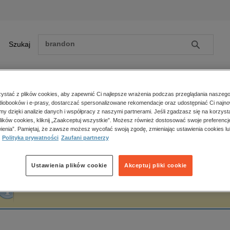
Szukaj
Szukaj
E-prasa
stać z plików cookies, aby zapewnić Ci najlepsze wrażenia podczas przeglądania naszego
iobooków i e-prasy, dostarczać spersonalizowane rekomendacje oraz udostępniać Ci najno
ona główna
Lissner Studio
amy dzięki analizie danych i współpracy z naszymi partnerami. Jeśli zgadzasz się na korzyst
lików cookies, kliknij „Zaakceptuj wszystkie”. Możesz również dostosować swoje preferencje
Zobacz wszystkie E-prasa
polityka, społeczno-informacyjne
ienia”. Pamiętaj, że zawsze możesz wycofać swoją zgodę, zmieniając ustawienia cookies lu
issner Studio
Polityka prywatności
Zaufani partnerzy
psychologiczne
inne
popularno-naukowe
Ustawienia plików cookie
Akceptuj pliki cookie
historia
Fraza "
Lissner Studio
" nie została odnaleziona w żadnej publikacji.
zdrowie
religie