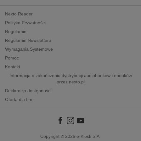
kobiece, lifestyle, kultura
Nexto Reader
polityka, społeczno-informacyjne
Polityka Prywatności
psychologiczne
Regulamin
inne
Regulamin Newslettera
popularno-naukowe
Wymagania Systemowe
historia
Pomoc
zdrowie
Kontakt
religie
Informacja o zakończeniu dystrybucji audiobooków i ebooków
przez nexto.pl
Deklaracja dostępności
Oferta dla firm
Copyright © 2026
e-Kiosk S.A.