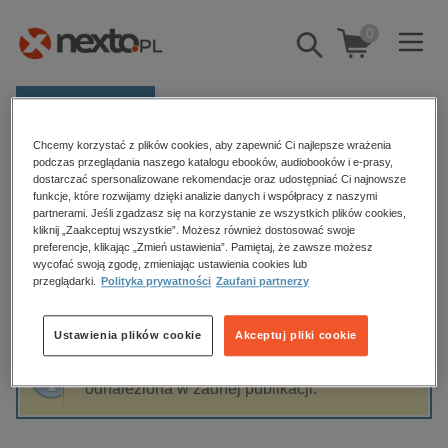
0
Pokaż/schowaj
wyszukiwarkę
E-prasa
Chcemy korzystać z plików cookies, aby zapewnić Ci najlepsze wrażenia
Kategorie
Strona główna
Medical Education
podczas przeglądania naszego katalogu ebooków, audiobooków i e-prasy,
dostarczać spersonalizowane rekomendacje oraz udostępniać Ci najnowsze
Zobacz wszystkie E-prasa
funkcje, które rozwijamy dzięki analizie danych i współpracy z naszymi
partnerami. Jeśli zgadzasz się na korzystanie ze wszystkich plików cookies,
Medical Education
kliknij „Zaakceptuj wszystkie”. Możesz również dostosować swoje
budownictwo, aranżacja wnętrz
preferencje, klikając „Zmień ustawienia”. Pamiętaj, że zawsze możesz
wycofać swoją zgodę, zmieniając ustawienia cookies lub
biznesowe, branżowe, gospodarka
przeglądarki.
Polityka prywatności
Zaufani partnerzy
darmowe wydania
Sortowanie
Filtrowanie
dzienniki
Ustawienia plików cookie
Akceptuj pliki cookie
edukacja
Fraza "
Medical Education
" nie została
hobby, sport, rozrywka
odnaleziona w żadnej publikacji.
komputery, internet, technologie, informatyka