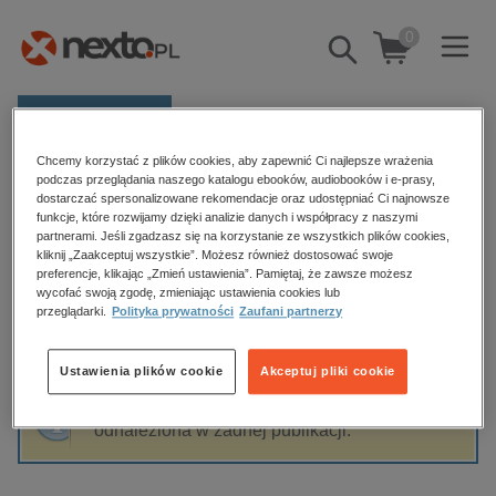
0
Pokaż/schowaj
wyszukiwarkę
E-prasa
Chcemy korzystać z plików cookies, aby zapewnić Ci najlepsze wrażenia
Kategorie
Strona główna
Wydawnictwo Nautica
podczas przeglądania naszego katalogu ebooków, audiobooków i e-prasy,
dostarczać spersonalizowane rekomendacje oraz udostępniać Ci najnowsze
Zobacz wszystkie E-prasa
funkcje, które rozwijamy dzięki analizie danych i współpracy z naszymi
partnerami. Jeśli zgadzasz się na korzystanie ze wszystkich plików cookies,
Wydawnictwo Nautica
kliknij „Zaakceptuj wszystkie”. Możesz również dostosować swoje
budownictwo, aranżacja wnętrz
preferencje, klikając „Zmień ustawienia”. Pamiętaj, że zawsze możesz
wycofać swoją zgodę, zmieniając ustawienia cookies lub
biznesowe, branżowe, gospodarka
przeglądarki.
Polityka prywatności
Zaufani partnerzy
darmowe wydania
Sortowanie
Filtrowanie
dzienniki
Ustawienia plików cookie
Akceptuj pliki cookie
edukacja
Fraza "
Wydawnictwo Nautica
" nie została
hobby, sport, rozrywka
odnaleziona w żadnej publikacji.
komputery, internet, technologie, informatyka