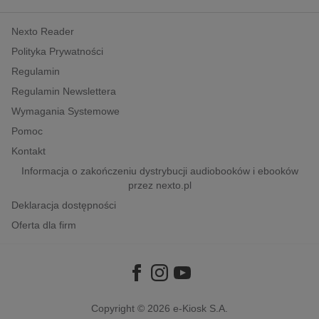
kobiece, lifestyle, kultura
Nexto Reader
polityka, społeczno-informacyjne
Polityka Prywatności
psychologiczne
Regulamin
inne
Regulamin Newslettera
popularno-naukowe
Wymagania Systemowe
historia
Pomoc
zdrowie
Kontakt
religie
Informacja o zakończeniu dystrybucji audiobooków i ebooków
przez nexto.pl
Deklaracja dostępności
Oferta dla firm
Copyright © 2026
e-Kiosk S.A.