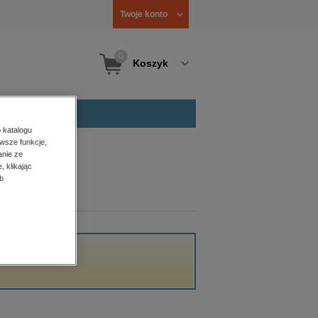
Twoje konto
0
Koszyk
 katalogu
wsze funkcje,
anie ze
, klikając
b