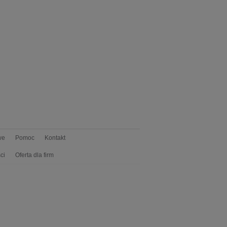
we
Pomoc
Kontakt
ci
Oferta dla firm