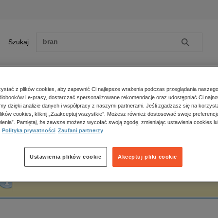
Szukaj
Szukaj
E-prasa
stać z plików cookies, aby zapewnić Ci najlepsze wrażenia podczas przeglądania naszego
iobooków i e-prasy, dostarczać spersonalizowane rekomendacje oraz udostępniać Ci najno
ona główna
Znak
amy dzięki analizie danych i współpracy z naszymi partnerami. Jeśli zgadzasz się na korzyst
lików cookies, kliknij „Zaakceptuj wszystkie”. Możesz również dostosować swoje preferencje
Zobacz wszystkie E-prasa
polityka, społeczno-informacyjne
ienia”. Pamiętaj, że zawsze możesz wycofać swoją zgodę, zmieniając ustawienia cookies lu
nak
Polityka prywatności
Zaufani partnerzy
psychologiczne
inne
popularno-naukowe
Ustawienia plików cookie
Akceptuj pliki cookie
historia
Fraza "
Znak
" nie została odnaleziona w żadnej publikacji.
zdrowie
religie