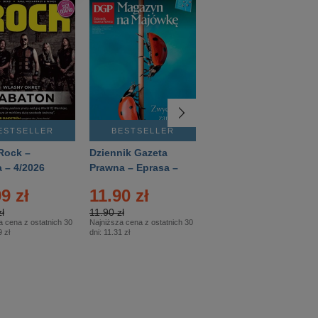
ESTSELLER
BESTSELLER
BESTSELLER
Rock –
Dziennik Gazeta
Świat Wiedzy
 – 4/2026
Prawna – Eprasa –
Historia – Eprasa –
83/2026
2/2026
9 zł
11.90 zł
13.99 zł
ł
11.90 zł
13.99 zł
a cena z ostatnich 30
Najniższa cena z ostatnich 30
Najniższa cena z ostatnich 30
 zł
dni:
11.31 zł
dni:
13.99 zł