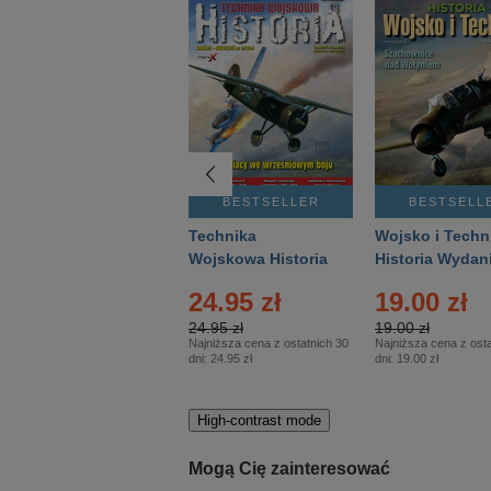
BESTSELLER
BESTSELLER
BESTSELL
Gość Niedzielny -
Technika
Wojsko i Techn
Warszawski –
Wojskowa Historia
Historia Wydan
Eprasa – 14/2026
– Eprasa – 2/2026
Specjalne – Ep
24.95 zł
19.00 zł
– 2/2026
24.95 zł
19.00 zł
Najniższa cena z ostatnich 30
Najniższa cena z osta
dni:
24.95 zł
dni:
19.00 zł
High-contrast mode
Mogą Cię zainteresować