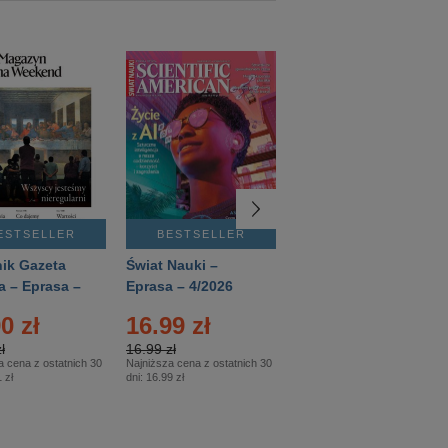
ESTSELLER
BESTSELLER
BESTSELLER
ik Gazeta
Świat Nauki –
Mówią Wieki –
a – Eprasa –
Eprasa – 4/2026
Eprasa – 3/2026
26
0 zł
16.99 zł
12.50 zł
ł
16.99 zł
12.50 zł
a cena z ostatnich 30
Najniższa cena z ostatnich 30
Najniższa cena z ostatnich 30
 zł
dni:
16.99 zł
dni:
12.50 zł