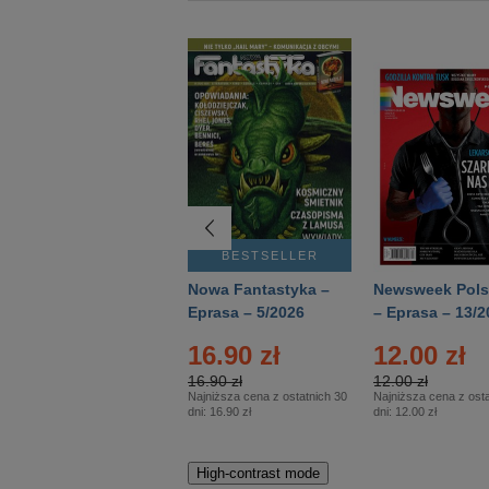
BESTSELLER
BESTSELLER
Deutsch Aktuell –
Nowa Fantastyka –
Newsweek Pols
Eprasa – 2/2026
Eprasa – 5/2026
– Eprasa – 13/2
16.90 zł
12.00 zł
16.90 zł
12.00 zł
Najniższa cena z ostatnich 30
Najniższa cena z osta
dni:
16.90 zł
dni:
12.00 zł
High-contrast mode