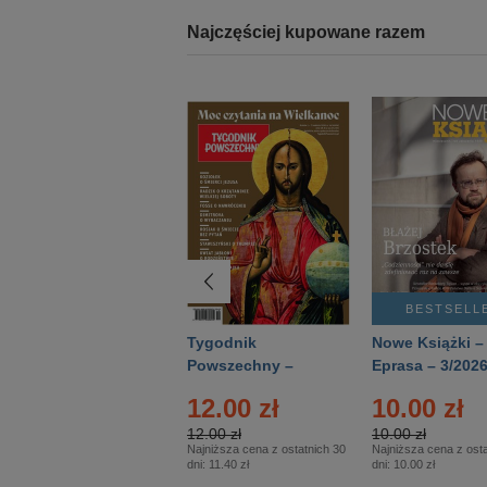
Najczęściej kupowane razem
BESTSELLER
BESTSELL
Technika
Tygodnik
Nowe Książki –
Wojskowa Historia
Powszechny –
Eprasa – 3/202
- Numer specjalny
Eprasa – 14/2026
12.00 zł
10.00 zł
– Eprasa – 2/2026
12.00 zł
10.00 zł
Najniższa cena z ostatnich 30
Najniższa cena z osta
dni:
11.40 zł
dni:
10.00 zł