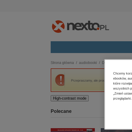
Kategorie
Strona główna
audiobooki
Duchowość i religi
budownictwo, aranżacja wnętrz
Chcemy korzy
ebooków, aud
biznesowe, branżowe, gospodarka
Przepraszamy, ale produkt „Taoistyczny w
które rozwij
darmowe wydania
wszystkich p
dzienniki
„Zmień ustaw
High-contrast mode
przeglądarki.
edukacja
hobby, sport, rozrywka
Polecane
komputery, internet, technologie,
informatyka
kobiece, lifestyle, kultura