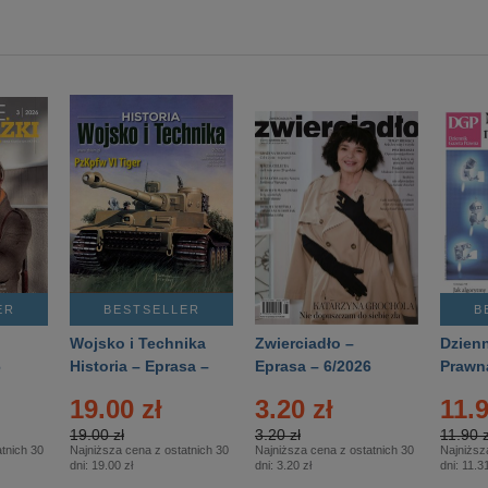
ER
BESTSELLER
B
Wojsko i Technika
Zwierciadło –
Dzienn
6
Historia – Eprasa –
Eprasa – 6/2026
Prawn
2/2026
74/20
19.00 zł
3.20 zł
11.9
19.00 zł
3.20 zł
11.90 z
tnich 30
Najniższa cena z ostatnich 30
Najniższa cena z ostatnich 30
Najniższ
dni:
19.00 zł
dni:
3.20 zł
dni:
11.31