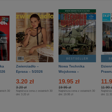
BESTSELLER
B
ka
Zwierciadło –
Nowa Technika
Dzienn
026
Eprasa – 5/2026
Wojskowa –
Prawn
Eprasa – 2/2026
65/20
3.20 zł
19.95 zł
11.9
3.20 zł
19.95 zł
11.90 z
tnich 30
Najniższa cena z ostatnich 30
Najniższa cena z ostatnich 30
Najniższ
dni:
3.20 zł
dni:
19.95 zł
dni:
11.31