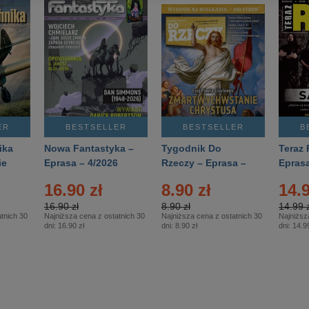
ER
BESTSELLER
BESTSELLER
B
ika
Nowa Fantastyka –
Tygodnik Do
Teraz 
ie
Eprasa – 4/2026
Rzeczy – Eprasa –
Eprasa
rasa
14/2026
16.90 zł
8.90 zł
14.9
16.90 zł
8.90 zł
14.99 z
tnich 30
Najniższa cena z ostatnich 30
Najniższa cena z ostatnich 30
Najniższ
dni:
16.90 zł
dni:
8.90 zł
dni:
14.99