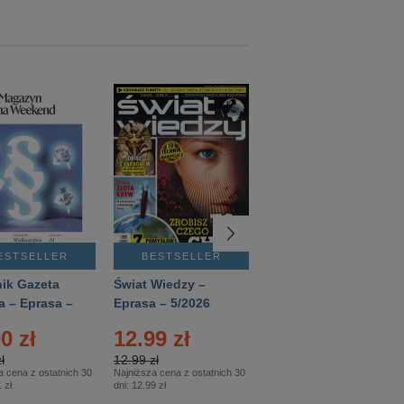
ESTSELLER
BESTSELLER
BESTSELLER
ik Gazeta
Świat Wiedzy –
T3 – Eprasa –
a – Eprasa –
Eprasa – 5/2026
4/2026
26
0 zł
12.99 zł
9.50 zł
ł
12.99 zł
9.50 zł
a cena z ostatnich 30
Najniższa cena z ostatnich 30
Najniższa cena z ostatnich 30
 zł
dni:
12.99 zł
dni:
11.90 zł