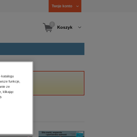
Twoje konto
0
Koszyk
 katalogu
wsze funkcje,
anie ze
, klikając
b