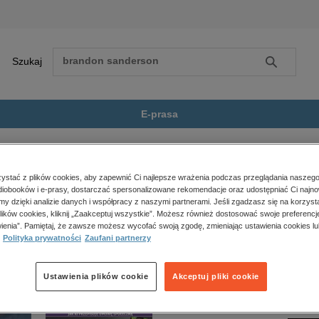
Szukaj
Szukaj
E-prasa
a
Taoistyczny wymiar karmy
Zobacz wszystkie E-prasa
polityka, społeczno-informacyjne
stać z plików cookies, aby zapewnić Ci najlepsze wrażenia podczas przeglądania naszego
iobooków i e-prasy, dostarczać spersonalizowane rekomendacje oraz udostępniać Ci najno
psychologiczne
ymiar karmy” nie jest dostępny.
amy dzięki analizie danych i współpracy z naszymi partnerami. Jeśli zgadzasz się na korzyst
inne
lików cookies, kliknij „Zaakceptuj wszystkie”. Możesz również dostosować swoje preferencje
popularno-naukowe
ienia”. Pamiętaj, że zawsze możesz wycofać swoją zgodę, zmieniając ustawienia cookies lu
Polityka prywatności
Zaufani partnerzy
historia
zdrowie
religie
Ustawienia plików cookie
Akceptuj pliki cookie