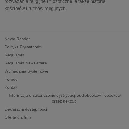
kobiece, lifestyle, kultura
rozważania religijne i filozoficzne, a także historie
kościołów i ruchów religijnych.
polityka, społeczno-informacyjne
psychologiczne
inne
Nexto Reader
popularno-naukowe
Polityka Prywatności
historia
Regulamin
zdrowie
Regulamin Newslettera
religie
Wymagania Systemowe
Pomoc
Kontakt
Informacja o zakończeniu dystrybucji audiobooków i ebooków
przez nexto.pl
Deklaracja dostępności
Oferta dla firm