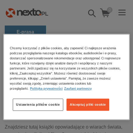
0
Pokaż/schowaj
wyszukiwarkę
E-prasa
Kategorie
Strona główna
audiobooki
Duchowość i religia
Chcemy korzystać z plików cookies, aby zapewnić Ci najlepsze wrażenia
podczas przeglądania naszego katalogu ebooków, audiobooków i e-prasy,
Zobacz wszystkie E-prasa
dostarczać spersonalizowane rekomendacje oraz udostępniać Ci najnowsze
funkcje, które rozwijamy dzięki analizie danych i współpracy z naszymi
Duchowość i religia – audiobooki
partnerami. Jeśli zgadzasz się na korzystanie ze wszystkich plików cookies,
budownictwo, aranżacja wnętrz
kliknij „Zaakceptuj wszystkie”. Możesz również dostosować swoje
preferencje, klikając „Zmień ustawienia”. Pamiętaj, że zawsze możesz
biznesowe, branżowe, gospodarka
wycofać swoją zgodę, zmieniając ustawienia cookies lub
darmowe wydania
przeglądarki.
Polityka prywatności
Zaufani partnerzy
Sortowanie
Filtrowanie
dzienniki
Ustawienia plików cookie
Akceptuj pliki cookie
edukacja
Brak produktów.
hobby, sport, rozrywka
komputery, internet, technologie, informatyka
Znajdziesz tutaj książki opowiadające o wiarach świata,