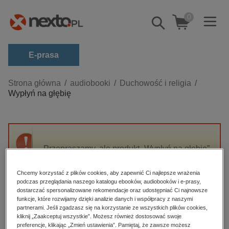
0
Pokaż/schowaj
wyszukiwarkę
E-prasa
Kategorie
Strona główna
audiobooki
Duchowość i religia
Wypłyń na głębię
Zobacz wszystkie E-prasa
budownictwo, aranżacja wnętrz
biznesowe, branżowe, gospodarka
Przepraszamy, ale produkt „Wypłyń na głębię”
darmowe wydania
nie jest dostępny.
dzienniki
Chcemy korzystać z plików cookies, aby zapewnić Ci najlepsze wrażenia
podczas przeglądania naszego katalogu ebooków, audiobooków i e-prasy,
edukacja
High-contrast mode
dostarczać spersonalizowane rekomendacje oraz udostępniać Ci najnowsze
hobby, sport, rozrywka
funkcje, które rozwijamy dzięki analizie danych i współpracy z naszymi
partnerami. Jeśli zgadzasz się na korzystanie ze wszystkich plików cookies,
Polecane
komputery, internet, technologie, informatyka
kliknij „Zaakceptuj wszystkie”. Możesz również dostosować swoje
preferencje, klikając „Zmień ustawienia”. Pamiętaj, że zawsze możesz