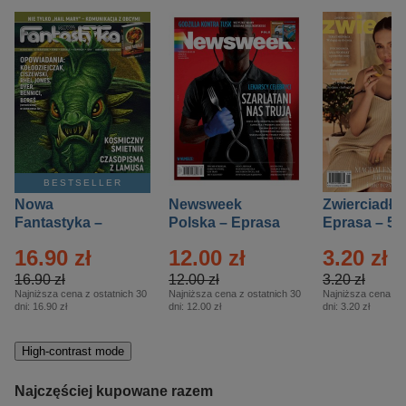
BESTSELLER
Nowa
Newsweek
Zwierciadło
Fantastyka –
Polska – Eprasa
Eprasa – 5/
Eprasa – 5/2026
– 13/2026
16.90 zł
12.00 zł
3.20 zł
16.90 zł
12.00 zł
3.20 zł
Najniższa cena z ostatnich 30
Najniższa cena z ostatnich 30
Najniższa cena z o
dni:
16.90 zł
dni:
12.00 zł
dni:
3.20 zł
High-contrast mode
Najczęściej kupowane razem