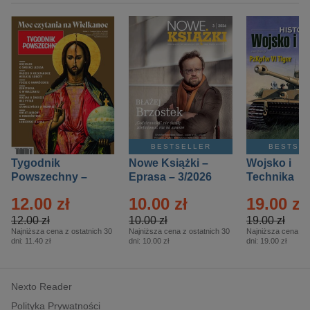
BESTSELLER
BESTSE
Tygodnik
Nowe Książki –
Wojsko i
Powszechny –
Eprasa – 3/2026
Technika
Eprasa – 14/2026
Historia – E
12.00 zł
10.00 zł
19.00 zł
– 2/2026
12.00 zł
10.00 zł
19.00 zł
Najniższa cena z ostatnich 30
Najniższa cena z ostatnich 30
Najniższa cena z o
dni:
11.40 zł
dni:
10.00 zł
dni:
19.00 zł
Nexto Reader
Polityka Prywatności