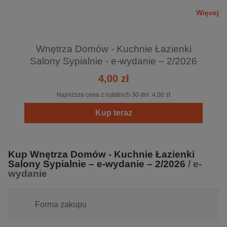
rynkowej, stworzyliśmy hybrydę, skupiającą najważniejsze
Więcej
zagadnienia branży wnętrzarskich: KUCHNIE, ŁAZIENKI,
SALONY i SYPIALNIE.
Tytuł skierowany jest do osób urządzających dom,
Wnętrza Domów - Kuchnie Łazienki
pasjonatów projektowania, poszukujących funkcjonalnych
Salony Sypialnie - e-wydanie – 2/2026
i oryginalnych rozwiązań.
4,00 zł
To źródło wiedzy i inspiracji, a także zakupowy przewodnik
dla osób ceniących styl oraz jakość. Na łamach magazynu
Najniższa cena z ostatnich 30 dni:
4,00 zł
pojawią się stałe działy: salon, kuchnia, łazienka,
Kup teraz
sypialnia, łącząc w sobie zamiłowanie do designu i
nowości, dzięki którym odkrywamy tajniki sztuki, jaką jest
projektowanie i dekoracja.
Kup Wnętrza Domów - Kuchnie Łazienki
Salony Sypialnie – e-wydanie – 2/2026
/ e-
wydanie
Forma zakupu