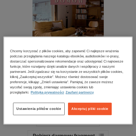
kobiece, lifestyle, kultura
polityka, społeczno-informacyjne
psychologiczne
inne
popularno-naukowe
historia
Chcemy korzystać z plików cookies, aby zapewnić Ci najlepsze wrażenia
podczas przeglądania naszego katalogu ebooków, audiobooków i e-prasy,
zdrowie
dostarczać spersonalizowane rekomendacje oraz udostępniać Ci najnowsze
funkcje, które rozwijamy dzięki analizie danych i współpracy z naszymi
religie
partnerami. Jeśli zgadzasz się na korzystanie ze wszystkich plików cookies,
BESTSELLER
kliknij „Zaakceptuj wszystkie”. Możesz również dostosować swoje
Wnętrza Domów - Kuchnie Łazienki Salony
preferencje, klikając „Zmień ustawienia”. Pamiętaj, że zawsze możesz
wycofać swoją zgodę, zmieniając ustawienia cookies lub
Sypialnie – e-wydanie – 2/2026
przeglądarki.
Polityka prywatności
Zaufani partnerzy
Przeczytaj fragment
Ustawienia plików cookie
Akceptuj pliki cookie
Numery archiwalne
Pobierz darmowy fragment