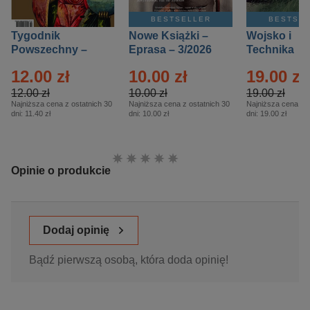
BESTSELLER
BESTSE
Tygodnik
Nowe Książki –
Wojsko i
Powszechny –
Eprasa – 3/2026
Technika
Eprasa – 14/2026
Historia – E
12.00 zł
10.00 zł
19.00 zł
– 2/2026
12.00 zł
10.00 zł
19.00 zł
Najniższa cena z ostatnich 30
Najniższa cena z ostatnich 30
Najniższa cena z o
dni:
11.40 zł
dni:
10.00 zł
dni:
19.00 zł
Ocena:
Opinie o produkcie
Dodaj opinię
Bądź pierwszą osobą, która doda opinię!