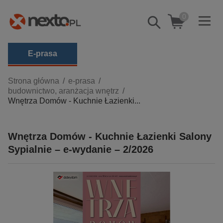
0
Pokaż/schowaj
wyszukiwarkę
E-prasa
Kategorie
Strona główna
e-prasa
budownictwo, aranżacja wnętrz
Zobacz wszystkie E-prasa
Wnętrza Domów - Kuchnie Łazienki...
budownictwo, aranżacja wnętrz
biznesowe, branżowe, gospodarka
Wnętrza Domów - Kuchnie Łazienki Salony
Sypialnie – e-wydanie – 2/2026
darmowe wydania
dzienniki
edukacja
hobby, sport, rozrywka
komputery, internet, technologie, informatyka