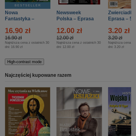
BESTSELLER
Nowa
Newsweek
Zwierciadło
Fantastyka –
Polska – Eprasa
Eprasa – 5/
Eprasa – 5/2026
– 13/2026
16.90 zł
12.00 zł
3.20 zł
16.90 zł
12.00 zł
3.20 zł
Najniższa cena z ostatnich 30
Najniższa cena z ostatnich 30
Najniższa cena z o
dni:
16.90 zł
dni:
12.00 zł
dni:
3.20 zł
High-contrast mode
Najczęściej kupowane razem