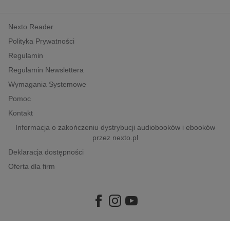
Nexto Reader
Polityka Prywatności
Regulamin
Regulamin Newslettera
Wymagania Systemowe
Pomoc
Kontakt
Informacja o zakończeniu dystrybucji audiobooków i ebooków
przez nexto.pl
Deklaracja dostępności
Oferta dla firm
Copyright © 2026
e-Kiosk S.A.