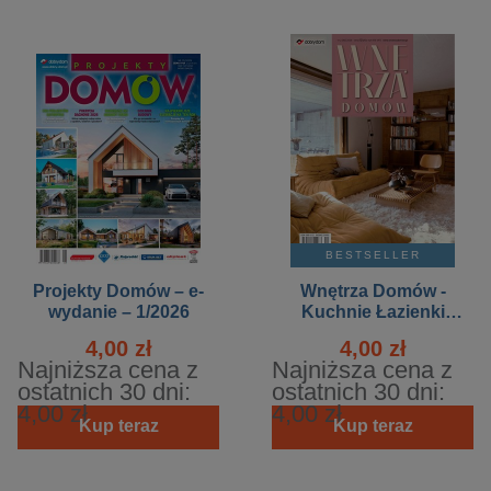
BESTSELLER
Projekty Domów – e-
Wnętrza Domów -
wydanie – 1/2026
Kuchnie Łazienki
Salony Sypialnie – e-
4,00 zł
4,00 zł
wydanie – 2/2026
Najniższa cena z
Najniższa cena z
ostatnich 30 dni:
ostatnich 30 dni:
4,00 zł
4,00 zł
Kup teraz
Kup teraz