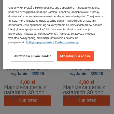
kobiece, lifestyle, kultura
Chcemy korzystać z plików cookies, aby zapewnić Ci najlepsze wrażenia
polityka, społeczno-informacyjne
podczas przeglądania naszego katalogu ebooków, audiobooków i e-prasy,
dostarczać spersonalizowane rekomendacje oraz udostępniać Ci najnowsze
psychologiczne
funkcje, które rozwijamy dzięki analizie danych i współpracy z naszymi
partnerami. Jeśli zgadzasz się na korzystanie ze wszystkich plików cookies,
inne
kliknij „Zaakceptuj wszystkie”. Możesz również dostosować swoje
preferencje, klikając „Zmień ustawienia”. Pamiętaj, że zawsze możesz
popularno-naukowe
wycofać swoją zgodę, zmieniając ustawienia cookies lub
historia
przeglądarki.
Polityka prywatności
Zaufani partnerzy
zdrowie
Ustawienia plików cookie
Akceptuj pliki cookie
religie
NOWOŚĆ
BESTSELLER
Domy Drewniane – e-
Dobra Mama – e-
wydanie – 2/2026
wydanie – 3/2026
4,00 zł
4,00 zł
Najniższa cena z
Najniższa cena z
ostatnich 30 dni:
ostatnich 30 dni:
4,00 zł
4,00 zł
Kup teraz
Kup teraz