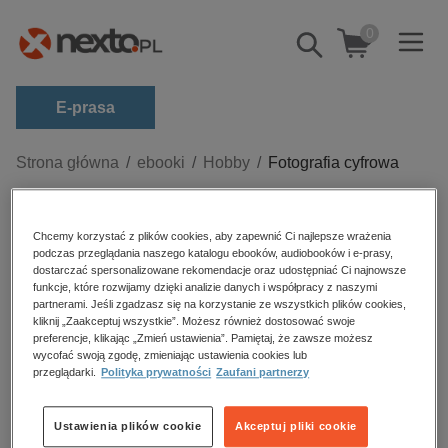
0
Pokaż/schowaj
wyszukiwarkę
E-prasa
Kategorie
Strona główna
ebooki
Hobby
Fotografia cyfrowa
Zobacz wszystkie E-prasa
Fotografia cyfrowa – ebooki
budownictwo, aranżacja wnętrz
Chcemy korzystać z plików cookies, aby zapewnić Ci najlepsze wrażenia
podczas przeglądania naszego katalogu ebooków, audiobooków i e-prasy,
biznesowe, branżowe, gospodarka
dostarczać spersonalizowane rekomendacje oraz udostępniać Ci najnowsze
funkcje, które rozwijamy dzięki analizie danych i współpracy z naszymi
darmowe wydania
partnerami. Jeśli zgadzasz się na korzystanie ze wszystkich plików cookies,
Sortowanie
Filtrowanie
kliknij „Zaakceptuj wszystkie”. Możesz również dostosować swoje
dzienniki
preferencje, klikając „Zmień ustawienia”. Pamiętaj, że zawsze możesz
wycofać swoją zgodę, zmieniając ustawienia cookies lub
edukacja
Brak produktów.
przeglądarki.
Polityka prywatności
Zaufani partnerzy
hobby, sport, rozrywka
komputery, internet, technologie, informatyka
Ustawienia plików cookie
Akceptuj pliki cookie
Ebooki – fotografia. Znajdź swój ebook w formacie