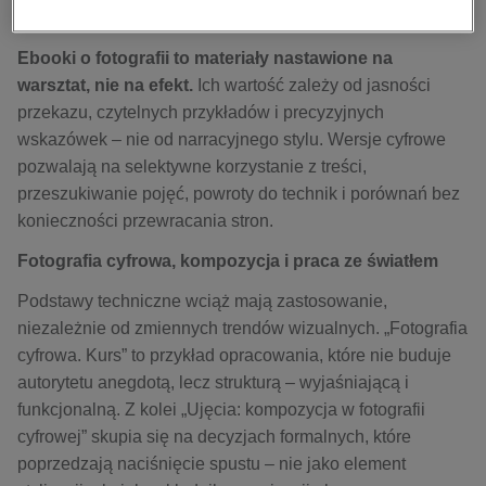
kobiece, lifestyle, kultura
EPUB, MOBI lub PDF
polityka, społeczno-informacyjne
Ebooki o fotografii to materiały nastawione na
psychologiczne
warsztat, nie na efekt.
Ich wartość zależy od jasności
przekazu, czytelnych przykładów i precyzyjnych
inne
wskazówek – nie od narracyjnego stylu. Wersje cyfrowe
popularno-naukowe
pozwalają na selektywne korzystanie z treści,
historia
przeszukiwanie pojęć, powroty do technik i porównań bez
zdrowie
konieczności przewracania stron.
religie
Fotografia cyfrowa, kompozycja i praca ze światłem
Podstawy techniczne wciąż mają zastosowanie,
niezależnie od zmiennych trendów wizualnych. „Fotografia
cyfrowa. Kurs” to przykład opracowania, które nie buduje
autorytetu anegdotą, lecz strukturą – wyjaśniającą i
funkcjonalną. Z kolei „Ujęcia: kompozycja w fotografii
cyfrowej” skupia się na decyzjach formalnych, które
poprzedzają naciśnięcie spustu – nie jako element