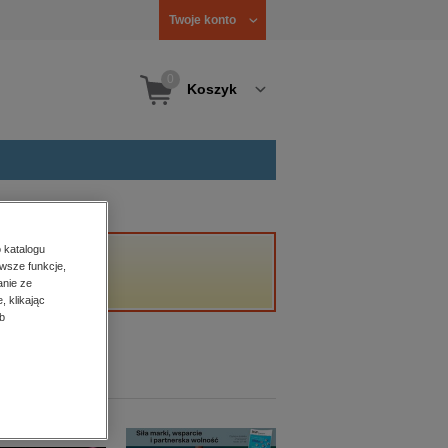
Twoje konto
0
Koszyk
 katalogu
wsze funkcje,
anie ze
, klikając
b