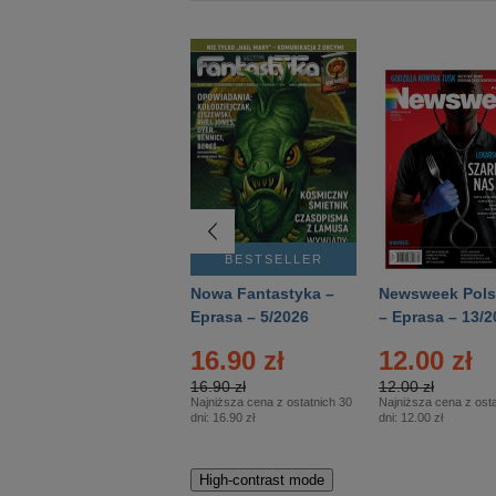
BESTSELLER
BESTSELLER
Deutsch Aktuell –
Nowa Fantastyka –
Newsweek Pols
Eprasa – 2/2026
Eprasa – 5/2026
– Eprasa – 13/2
16.90 zł
12.00 zł
16.90 zł
12.00 zł
Najniższa cena z ostatnich 30
Najniższa cena z osta
dni:
16.90 zł
dni:
12.00 zł
High-contrast mode