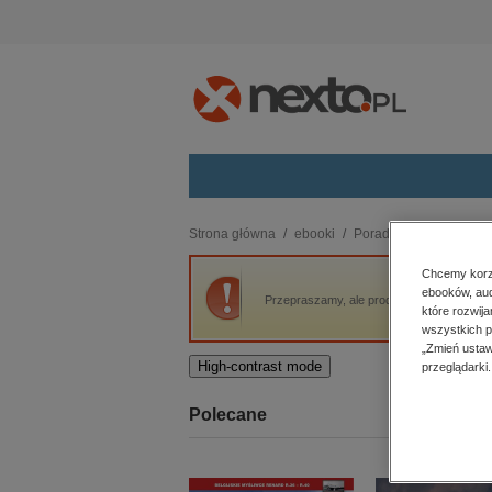
Kategorie
Strona główna
ebooki
Poradniki
Inaczej o 
budownictwo, aranżacja wnętrz
Chcemy korzy
ebooków, aud
biznesowe, branżowe, gospodarka
Przepraszamy, ale produkt „Inaczej o pode
które rozwij
darmowe wydania
wszystkich p
dzienniki
„Zmień ustaw
High-contrast mode
przeglądarki.
edukacja
hobby, sport, rozrywka
Polecane
komputery, internet, technologie,
informatyka
kobiece, lifestyle, kultura