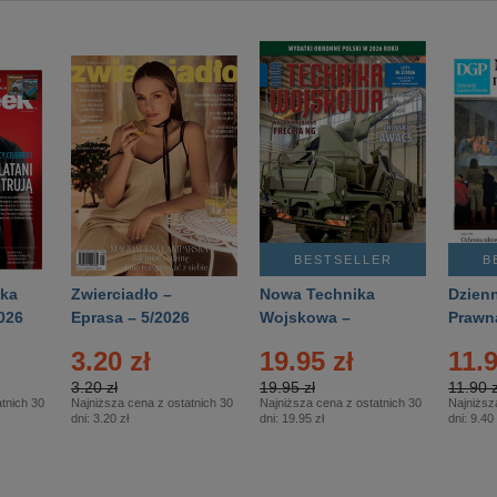
BESTSELLER
B
ka
Zwierciadło –
Nowa Technika
Dzienn
026
Eprasa – 5/2026
Wojskowa –
Prawn
Eprasa – 2/2026
65/20
3.20 zł
19.95 zł
11.9
3.20 zł
19.95 zł
11.90 z
tnich 30
Najniższa cena z ostatnich 30
Najniższa cena z ostatnich 30
Najniższ
dni:
3.20 zł
dni:
19.95 zł
dni:
9.40 