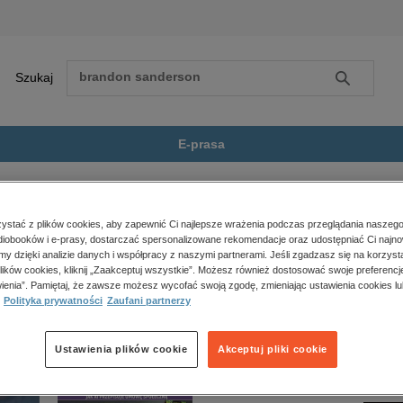
Szukaj
Szukaj
E-prasa
podejmowaniu de...
Zobacz wszystkie E-prasa
polityka, społeczno-informacyjne
stać z plików cookies, aby zapewnić Ci najlepsze wrażenia podczas przeglądania naszego
iobooków i e-prasy, dostarczać spersonalizowane rekomendacje oraz udostępniać Ci najno
psychologiczne
jmowaniu decyzji” nie jest dostępny.
amy dzięki analizie danych i współpracy z naszymi partnerami. Jeśli zgadzasz się na korzyst
inne
lików cookies, kliknij „Zaakceptuj wszystkie”. Możesz również dostosować swoje preferencje
popularno-naukowe
ienia”. Pamiętaj, że zawsze możesz wycofać swoją zgodę, zmieniając ustawienia cookies lu
Polityka prywatności
Zaufani partnerzy
historia
zdrowie
religie
Ustawienia plików cookie
Akceptuj pliki cookie