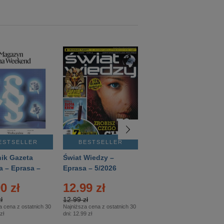
ESTSELLER
BESTSELLER
BESTSELLER
ik Gazeta
Świat Wiedzy –
T3 – Eprasa –
a – Eprasa –
Eprasa – 5/2026
4/2026
26
0 zł
12.99 zł
9.50 zł
ł
12.99 zł
9.50 zł
a cena z ostatnich 30
Najniższa cena z ostatnich 30
Najniższa cena z ostatnich 30
zł
dni:
12.99 zł
dni:
11.90 zł