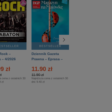
ESTSELLER
BESTSELLER
BESTSELLER
Rock –
Dziennik Gazeta
Świat Wiedzy
 – 4/2026
Prawna – Eprasa –
Historia – Eprasa –
83/2026
2/2026
9 zł
11.90 zł
13.99 zł
ł
11.90 zł
13.99 zł
a cena z ostatnich 30
Najniższa cena z ostatnich 30
Najniższa cena z ostatnich 30
 zł
dni:
9.40 zł
dni:
13.99 zł