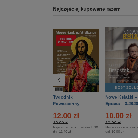
Najczęściej kupowane razem
BESTSELLER
BESTSELL
Technika
Tygodnik
Nowe Książki –
Wojskowa Historia
Powszechny –
Eprasa – 3/202
- Numer specjalny
Eprasa – 14/2026
12.00 zł
10.00 zł
– Eprasa – 2/2026
12.00 zł
10.00 zł
Najniższa cena z ostatnich 30
Najniższa cena z osta
dni:
11.40 zł
dni:
10.00 zł