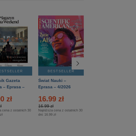
ESTSELLER
BESTSELLER
BESTSELLER
ik Gazeta
Świat Nauki –
Mówią Wieki –
a – Eprasa –
Eprasa – 4/2026
Eprasa – 3/2026
26
0 zł
16.99 zł
12.50 zł
ł
16.99 zł
12.50 zł
a cena z ostatnich 30
Najniższa cena z ostatnich 30
Najniższa cena z ostatnich 30
zł
dni:
16.99 zł
dni:
12.50 zł