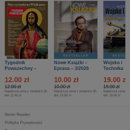
BESTSELLER
BESTSE
Tygodnik
Nowe Książki –
Wojsko i
Powszechny –
Eprasa – 3/2026
Technika
Eprasa – 14/2026
Historia – E
12.00 zł
10.00 zł
19.00 zł
– 2/2026
12.00 zł
10.00 zł
19.00 zł
Najniższa cena z ostatnich 30
Najniższa cena z ostatnich 30
Najniższa cena z o
dni:
11.40 zł
dni:
10.00 zł
dni:
19.00 zł
Nexto Reader
Polityka Prywatności