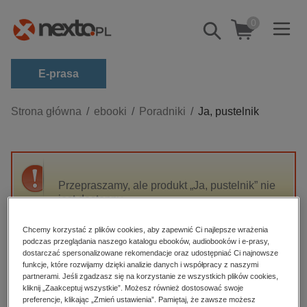
0
Pokaż/schowaj
wyszukiwarkę
E-prasa
Kategorie
Strona główna
ebooki
Poradniki
Ja, pustelnik
Zobacz wszystkie E-prasa
budownictwo, aranżacja wnętrz
biznesowe, branżowe, gospodarka
Przepraszamy, ale produkt „Ja, pustelnik” nie
jest dostępny.
darmowe wydania
dzienniki
Chcemy korzystać z plików cookies, aby zapewnić Ci najlepsze wrażenia
High-contrast mode
podczas przeglądania naszego katalogu ebooków, audiobooków i e-prasy,
edukacja
dostarczać spersonalizowane rekomendacje oraz udostępniać Ci najnowsze
hobby, sport, rozrywka
funkcje, które rozwijamy dzięki analizie danych i współpracy z naszymi
Polecane
partnerami. Jeśli zgadzasz się na korzystanie ze wszystkich plików cookies,
komputery, internet, technologie, informatyka
kliknij „Zaakceptuj wszystkie”. Możesz również dostosować swoje
preferencje, klikając „Zmień ustawienia”. Pamiętaj, że zawsze możesz