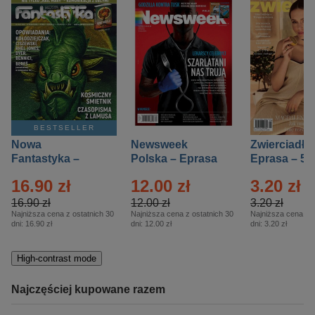
BESTSELLER
Nowa
Newsweek
Zwierciadło
Fantastyka –
Polska – Eprasa
Eprasa – 5/
Eprasa – 5/2026
– 13/2026
16.90 zł
12.00 zł
3.20 zł
16.90 zł
12.00 zł
3.20 zł
Najniższa cena z ostatnich 30
Najniższa cena z ostatnich 30
Najniższa cena z o
dni:
16.90 zł
dni:
12.00 zł
dni:
3.20 zł
High-contrast mode
Najczęściej kupowane razem