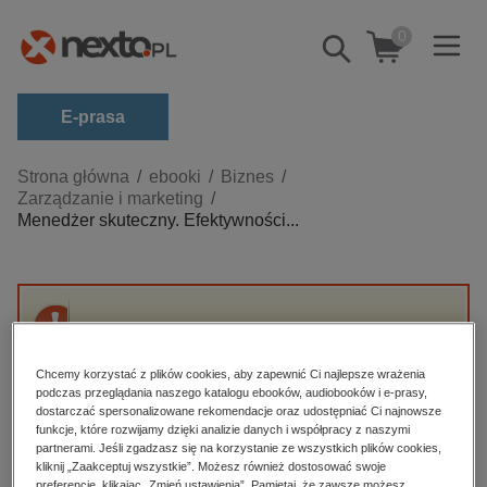
0
Pokaż/schowaj
wyszukiwarkę
E-prasa
Kategorie
Strona główna
ebooki
Biznes
Zarządzanie i marketing
Zobacz wszystkie E-prasa
Menedżer skuteczny. Efektywności...
budownictwo, aranżacja wnętrz
biznesowe, branżowe, gospodarka
darmowe wydania
Przepraszamy, ale produkt „Menedżer
dzienniki
skuteczny. Efektywności można się nauczyć”
Chcemy korzystać z plików cookies, aby zapewnić Ci najlepsze wrażenia
nie jest dostępny.
edukacja
podczas przeglądania naszego katalogu ebooków, audiobooków i e-prasy,
dostarczać spersonalizowane rekomendacje oraz udostępniać Ci najnowsze
hobby, sport, rozrywka
funkcje, które rozwijamy dzięki analizie danych i współpracy z naszymi
High-contrast mode
partnerami. Jeśli zgadzasz się na korzystanie ze wszystkich plików cookies,
komputery, internet, technologie, informatyka
kliknij „Zaakceptuj wszystkie”. Możesz również dostosować swoje
preferencje, klikając „Zmień ustawienia”. Pamiętaj, że zawsze możesz