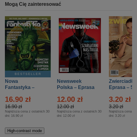
Mogą Cię zainteresować
BESTSELLER
Nowa
Newsweek
Zwierciadło
Fantastyka –
Polska – Eprasa
Eprasa – 5/
Eprasa – 5/2026
– 13/2026
16.90 zł
12.00 zł
3.20 zł
16.90 zł
12.00 zł
3.20 zł
Najniższa cena z ostatnich 30
Najniższa cena z ostatnich 30
Najniższa cena z o
dni:
16.90 zł
dni:
12.00 zł
dni:
3.20 zł
High-contrast mode