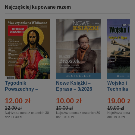
Najczęściej kupowane razem
BESTSELLER
BESTSE
Tygodnik
Nowe Książki –
Wojsko i
Powszechny –
Eprasa – 3/2026
Technika
Eprasa – 14/2026
Historia – E
12.00 zł
10.00 zł
19.00 zł
– 2/2026
12.00 zł
10.00 zł
19.00 zł
Najniższa cena z ostatnich 30
Najniższa cena z ostatnich 30
Najniższa cena z o
dni:
11.40 zł
dni:
10.00 zł
dni:
19.00 zł