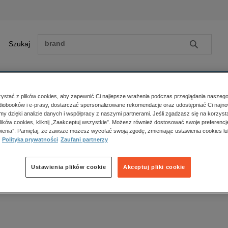
Szukaj
Szukaj
E-prasa
stać z plików cookies, aby zapewnić Ci najlepsze wrażenia podczas przeglądania naszego
iobooków i e-prasy, dostarczać spersonalizowane rekomendacje oraz udostępniać Ci najno
ona główna
ebooki
Biznes
Zarządzanie i marketing
amy dzięki analizie danych i współpracy z naszymi partnerami. Jeśli zgadzasz się na korzyst
lików cookies, kliknij „Zaakceptuj wszystkie”. Możesz również dostosować swoje preferencje
Zobacz wszystkie E-prasa
polityka, społeczno-informacyjne
ienia”. Pamiętaj, że zawsze możesz wycofać swoją zgodę, zmieniając ustawienia cookies lu
arządzanie i marketing – ebooki
psychologiczne
Polityka prywatności
Zaufani partnerzy
inne
popularno-naukowe
Ustawienia plików cookie
Akceptuj pliki cookie
k produktów.
historia
zdrowie
religie