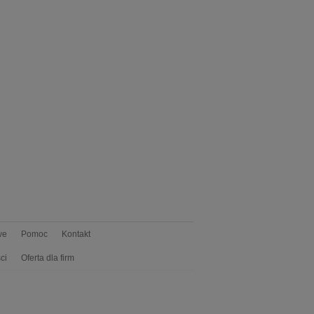
we
Pomoc
Kontakt
ci
Oferta dla firm