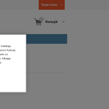
Twoje konto
0
Koszyk
 katalogu
wsze funkcje,
anie ze
, klikając
b