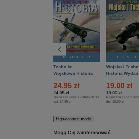
BESTSELLER
BESTSELLER
BESTSELL
Gość Niedzielny -
Technika
Wojsko i Techn
Warszawski –
Wojskowa Historia
Historia Wydan
Eprasa – 14/2026
– Eprasa – 2/2026
Specjalne – Ep
4.00 zł
24.95 zł
19.00 zł
– 2/2026
4.00 zł
24.95 zł
19.00 zł
Najniższa cena z ostatnich 30
Najniższa cena z ostatnich 30
Najniższa cena z osta
dni:
3.80 zł
dni:
24.95 zł
dni:
19.00 zł
High-contrast mode
Mogą Cię zainteresować