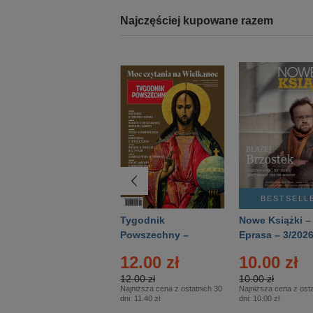
Najczęściej kupowane razem
BESTSELLER
BESTSELL
Technika
Tygodnik
Nowe Książki –
Wojskowa Historia
Powszechny –
Eprasa – 3/202
- Numer specjalny
Eprasa – 14/2026
12.00 zł
10.00 zł
– Eprasa – 2/2026
12.00 zł
10.00 zł
Najniższa cena z ostatnich 30
Najniższa cena z osta
dni:
11.40 zł
dni:
10.00 zł