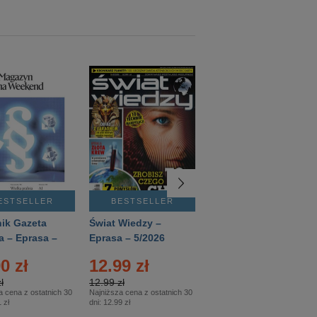
ESTSELLER
BESTSELLER
BESTSELLER
ik Gazeta
Świat Wiedzy –
T3 – Eprasa –
a – Eprasa –
Eprasa – 5/2026
4/2026
26
0 zł
12.99 zł
9.50 zł
ł
12.99 zł
9.50 zł
a cena z ostatnich 30
Najniższa cena z ostatnich 30
Najniższa cena z ostatnich 30
 zł
dni:
12.99 zł
dni:
11.90 zł