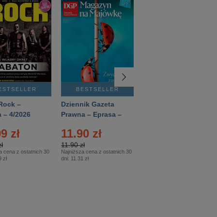
ESTSELLER
BESTSELLER
BESTSELLER
Rock –
Dziennik Gazeta
Świat Wiedzy
 – 4/2026
Prawna – Eprasa –
Historia – Eprasa –
83/2026
2/2026
9 zł
11.90 zł
13.99 zł
ł
11.90 zł
13.99 zł
a cena z ostatnich 30
Najniższa cena z ostatnich 30
Najniższa cena z ostatnich 30
 zł
dni:
11.31 zł
dni:
13.99 zł