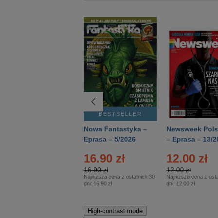
BESTSELLER
BESTSELLER
Deutsch Aktuell –
Nowa Fantastyka –
Newsweek Pols
Eprasa – 2/2026
Eprasa – 5/2026
– Eprasa – 13/2
16.90 zł
12.00 zł
16.90 zł
12.00 zł
Najniższa cena z ostatnich 30
Najniższa cena z osta
dni:
16.90 zł
dni:
12.00 zł
High-contrast mode