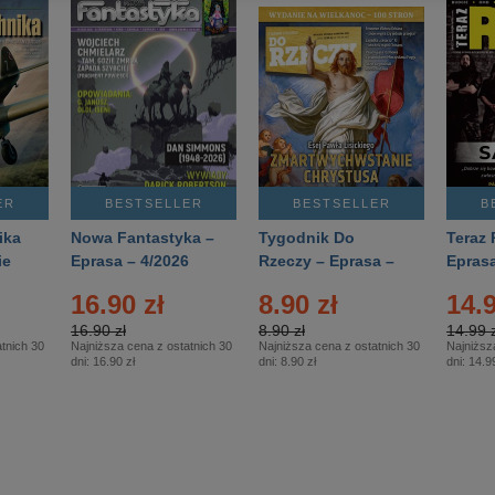
ER
BESTSELLER
BESTSELLER
B
ika
Nowa Fantastyka –
Tygodnik Do
Teraz 
ie
Eprasa – 4/2026
Rzeczy – Eprasa –
Eprasa
rasa
14/2026
16.90 zł
8.90 zł
14.9
16.90 zł
8.90 zł
14.99 z
tnich 30
Najniższa cena z ostatnich 30
Najniższa cena z ostatnich 30
Najniższ
dni:
16.90 zł
dni:
8.90 zł
dni:
14.99