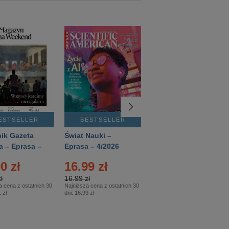
ESTSELLER
BESTSELLER
BESTSELLER
ik Gazeta
Świat Nauki –
Mówią Wieki –
a – Eprasa –
Eprasa – 4/2026
Eprasa – 3/2026
26
0 zł
16.99 zł
12.50 zł
ł
16.99 zł
12.50 zł
a cena z ostatnich 30
Najniższa cena z ostatnich 30
Najniższa cena z ostatnich 30
 zł
dni:
16.99 zł
dni:
12.50 zł