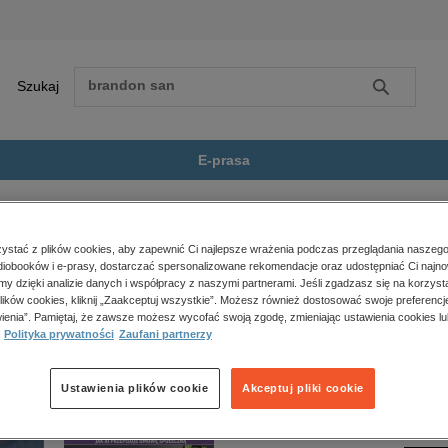
Szukaj
Szukaj
E-prasa
siebie prawdziw...
Zobacz wszystkie E-prasa
polityka, społeczno-informacyjne
stać z plików cookies, aby zapewnić Ci najlepsze wrażenia podczas przeglądania naszego
iobooków i e-prasy, dostarczać spersonalizowane rekomendacje oraz udostępniać Ci najno
psychologiczne
ie prawdziwej” nie jest dostępny.
amy dzięki analizie danych i współpracy z naszymi partnerami. Jeśli zgadzasz się na korzyst
inne
lików cookies, kliknij „Zaakceptuj wszystkie”. Możesz również dostosować swoje preferencje
popularno-naukowe
ienia”. Pamiętaj, że zawsze możesz wycofać swoją zgodę, zmieniając ustawienia cookies lu
Polityka prywatności
Zaufani partnerzy
historia
zdrowie
religie
Ustawienia plików cookie
Akceptuj pliki cookie