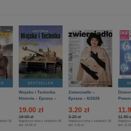
ER
BESTSELLER
B
Wojsko i Technika
Zwierciadło –
Dzienn
6
Historia – Eprasa –
Eprasa – 6/2026
Prawn
2/2026
74/20
19.00 zł
3.20 zł
11.9
19.00 zł
3.20 zł
11.90 z
tnich 30
Najniższa cena z ostatnich 30
Najniższa cena z ostatnich 30
Najniższ
dni:
19.00 zł
dni:
3.20 zł
dni:
11.31