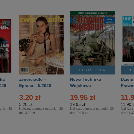
BESTSELLER
B
ka
Zwierciadło –
Nowa Technika
Dzienn
026
Eprasa – 5/2026
Wojskowa –
Prawn
Eprasa – 2/2026
65/20
3.20 zł
19.95 zł
11.9
3.20 zł
19.95 zł
11.90 z
tnich 30
Najniższa cena z ostatnich 30
Najniższa cena z ostatnich 30
Najniższ
dni:
3.20 zł
dni:
19.95 zł
dni:
11.31