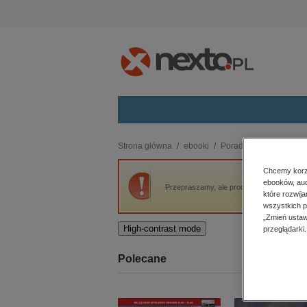
Kategorie
Strona główna
ebooki
Poradniki
Powrót do 
budownictwo, aranżacja wnętrz
Chcemy korzy
ebooków, aud
biznesowe, branżowe, gospodarka
Przepraszamy, ale produkt „Powrót do sieb
które rozwij
darmowe wydania
wszystkich p
dzienniki
„Zmień ustaw
High-contrast mode
przeglądarki.
edukacja
hobby, sport, rozrywka
Polecane
komputery, internet, technologie,
informatyka
kobiece, lifestyle, kultura