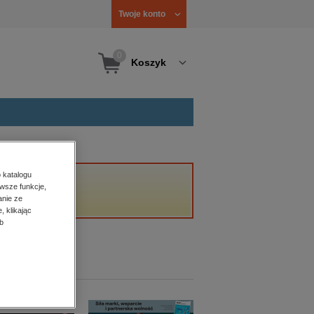
Twoje konto
0
Koszyk
 katalogu
wsze funkcje,
anie ze
, klikając
b