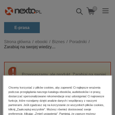
0
Pokaż/schowaj
wyszukiwarkę
E-prasa
Kategorie
Strona główna
ebooki
Biznes
Poradniki
Zarabiaj na swojej wiedzy....
Zobacz wszystkie E-prasa
budownictwo, aranżacja wnętrz
biznesowe, branżowe, gospodarka
Przepraszamy, ale produkt „Zarabiaj na swojej
darmowe wydania
wiedzy. Jak zbudować dochodowy biznes
dzienniki
doradczy” nie jest dostępny.
Chcemy korzystać z plików cookies, aby zapewnić Ci najlepsze wrażenia
edukacja
podczas przeglądania naszego katalogu ebooków, audiobooków i e-prasy,
dostarczać spersonalizowane rekomendacje oraz udostępniać Ci najnowsze
High-contrast mode
hobby, sport, rozrywka
funkcje, które rozwijamy dzięki analizie danych i współpracy z naszymi
partnerami. Jeśli zgadzasz się na korzystanie ze wszystkich plików cookies,
komputery, internet, technologie, informatyka
kliknij „Zaakceptuj wszystkie”. Możesz również dostosować swoje
Polecane
preferencje, klikając „Zmień ustawienia”. Pamiętaj, że zawsze możesz