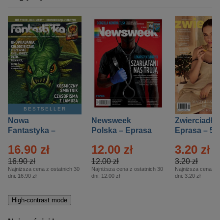
BESTSELLER
Nowa
Newsweek
Zwierciadło
Fantastyka –
Polska – Eprasa
Eprasa – 5/
Eprasa – 5/2026
– 13/2026
16.90 zł
12.00 zł
3.20 zł
16.90 zł
12.00 zł
3.20 zł
Najniższa cena z ostatnich 30
Najniższa cena z ostatnich 30
Najniższa cena z o
dni:
16.90 zł
dni:
12.00 zł
dni:
3.20 zł
High-contrast mode