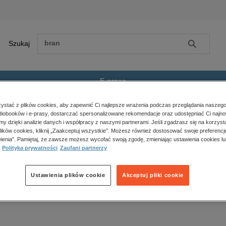
Szukaj
Szukaj
E-prasa
stać z plików cookies, aby zapewnić Ci najlepsze wrażenia podczas przeglądania naszego
ona główna
ebooki
Biznes
Poradniki
iobooków i e-prasy, dostarczać spersonalizowane rekomendacje oraz udostępniać Ci najno
Zobacz wszystkie E-prasa
amy dzięki analizie danych i współpracy z naszymi partnerami. Jeśli zgadzasz się na korzyst
polityka, społeczno-informacyjne
oradniki – ebooki
lików cookies, kliknij „Zaakceptuj wszystkie”. Możesz również dostosować swoje preferencje
psychologiczne
ienia”. Pamiętaj, że zawsze możesz wycofać swoją zgodę, zmieniając ustawienia cookies lu
inne
Polityka prywatności
Zaufani partnerzy
popularno-naukowe
k produktów.
historia
Ustawienia plików cookie
Akceptuj pliki cookie
zdrowie
religie