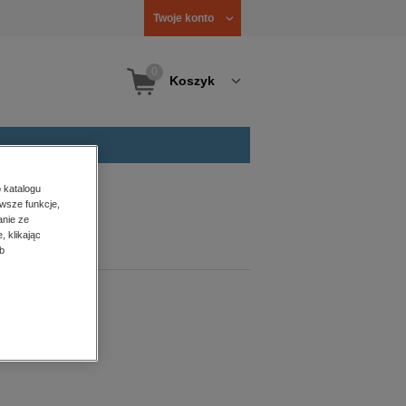
Twoje konto
0
Koszyk
 katalogu
wsze funkcje,
anie ze
, klikając
b