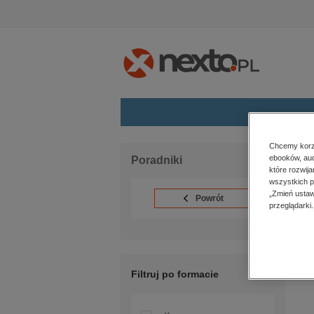
Kategorie
Chcemy korzy
Str
ebooków, aud
Poradniki
które rozwij
budownictwo, aranżacja wnętrz
P
wszystkich p
biznesowe, branżowe, gospodarka
„Zmień ustaw
Powrót
darmowe wydania
przeglądarki.
dzienniki
Bra
edukacja
hobby, sport, rozrywka
komputery, internet, technologie,
Filtruj po formacie
informatyka
kobiece, lifestyle, kultura