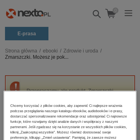
0
Pokaż/schowaj
wyszukiwarkę
E-prasa
Kategorie
Strona główna
ebooki
Zdrowie i uroda
Zmarszczki. Możesz je pok...
Zobacz wszystkie E-prasa
budownictwo, aranżacja wnętrz
biznesowe, branżowe, gospodarka
Przepraszamy, ale produkt „Zmarszczki.
darmowe wydania
Możesz je pokonać” nie jest dostępny.
dzienniki
Chcemy korzystać z plików cookies, aby zapewnić Ci najlepsze wrażenia
podczas przeglądania naszego katalogu ebooków, audiobooków i e-prasy,
edukacja
High-contrast mode
dostarczać spersonalizowane rekomendacje oraz udostępniać Ci najnowsze
hobby, sport, rozrywka
funkcje, które rozwijamy dzięki analizie danych i współpracy z naszymi
partnerami. Jeśli zgadzasz się na korzystanie ze wszystkich plików cookies,
Polecane
komputery, internet, technologie, informatyka
kliknij „Zaakceptuj wszystkie”. Możesz również dostosować swoje
preferencje, klikając „Zmień ustawienia”. Pamiętaj, że zawsze możesz