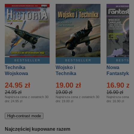
BESTSELLER
BESTSELLER
BESTSE
Technika
Wojsko i
Nowa
Wojskowa
Technika
Fantastyka 
Historia – Eprasa
Historia Wydanie
Eprasa – 4/
24.95 zł
19.00 zł
16.90 zł
– 2/2026
Specjalne –
Eprasa – 2/2026
24.95 zł
19.00 zł
16.90 zł
Najniższa cena z ostatnich 30
Najniższa cena z ostatnich 30
Najniższa cena z o
dni:
24.95 zł
dni:
19.00 zł
dni:
16.90 zł
High-contrast mode
Najczęściej kupowane razem