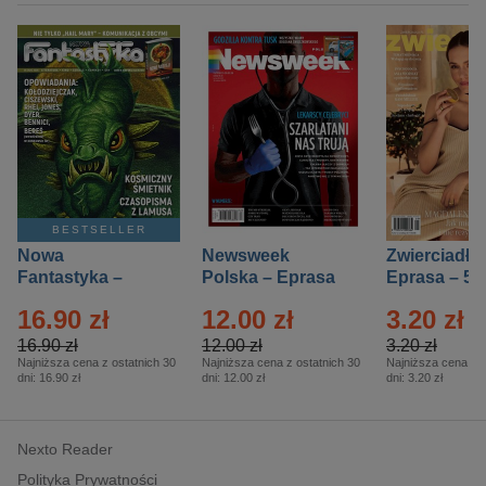
BESTSELLER
Nowa
Newsweek
Zwierciadło
Fantastyka –
Polska – Eprasa
Eprasa – 5/
Eprasa – 5/2026
– 13/2026
16.90 zł
12.00 zł
3.20 zł
16.90 zł
12.00 zł
3.20 zł
Najniższa cena z ostatnich 30
Najniższa cena z ostatnich 30
Najniższa cena z o
dni:
16.90 zł
dni:
12.00 zł
dni:
3.20 zł
Nexto Reader
Polityka Prywatności