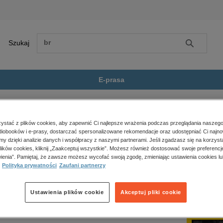
Szukaj
Szukaj
E-prasa
ona główna
Burda International Polska
Zobacz wszystkie E-prasa
polityka, społeczno-informacyjne
stać z plików cookies, aby zapewnić Ci najlepsze wrażenia podczas przeglądania naszego
urda International Polska
iobooków i e-prasy, dostarczać spersonalizowane rekomendacje oraz udostępniać Ci najno
psychologiczne
amy dzięki analizie danych i współpracy z naszymi partnerami. Jeśli zgadzasz się na korzyst
inne
lików cookies, kliknij „Zaakceptuj wszystkie”. Możesz również dostosować swoje preferencje
ienia”. Pamiętaj, że zawsze możesz wycofać swoją zgodę, zmieniając ustawienia cookies lu
popularno-naukowe
Polityka prywatności
Zaufani partnerzy
historia
Sortowanie:
Widok:
zdrowie
Ustawienia plików cookie
Akceptuj pliki cookie
religie