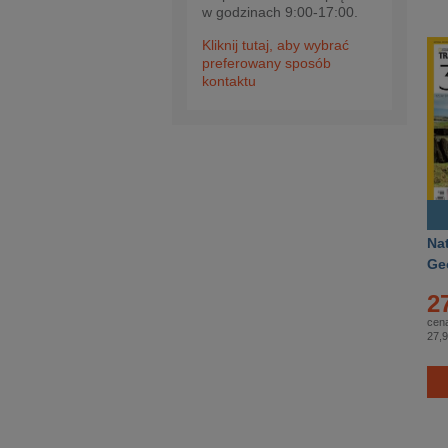
w godzinach 9:00-17:00.
Kliknij tutaj, aby wybrać
preferowany sposób
kontaktu
Na
Ge
– 
2
3/
cena
27,9