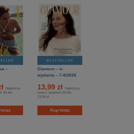
SELLER
BESTSELLER
sa –
Glamour – e-
wydania – 7-8/2026
zł
13,99 zł
Najniższa
Najniższa
h 30 dni:
cena z ostatnich 30 dni:
13,99 zł
teraz
Kup teraz