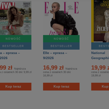
NOWOŚĆ
NOWOŚĆ
BESTSELLER
BESTSELLER
BEST
a – eprasa –
Elle – eprasa –
National
/2026
9/2026
Geographic
wydanie –
,99 zł
16,99 zł
19,99 
Najniższa
Najniższa
 z ostatnich 30 dni:
9,99 zł
cena z ostatnich 30 dni:
cena z ostatnic
16,99 zł
19,99 zł
Kup teraz
Kup teraz
Kup 