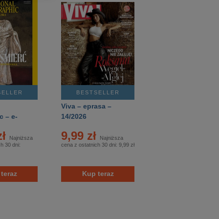
SELLER
BESTSELLER
Viva – eprasa –
 – e-
14/2026
 8/2026
zł
9,99 zł
Najniższa
Najniższa
h 30 dni:
cena z ostatnich 30 dni:
9,99 zł
teraz
Kup teraz