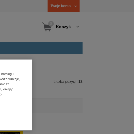
Twoje konto
0
Koszyk
 katalogu
wsze funkcje,
Liczba pozycji:
12
anie ze
, klikając
b