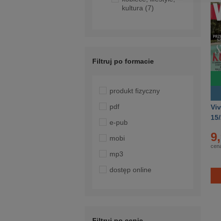
kultura
(7)
Filtruj po formacie
produkt fizyczny
pdf
Viv
15
e-pub
9
mobi
cena
mp3
dostęp online
Filtruj po cenie