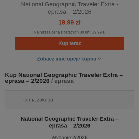
porady, między innymi dotyczące etycznego
National Geographic Traveler Extra -
podróżowania. Redakcja doradza, jak przygotować się na
eprasa – 2/2026
wyprawy z dzieckiem, jakie aplikacje warto mieć
19,99 zł
w telefonie, jak zostać tubylcem, a przede wszystkim – jak
tanio podróżować. National Geographic Traveler patronuje
Najniższa cena z ostatnich 30 dni:
19,99 zł
wielu polskim wyprawom, przyznaje też prestiżową
Kup teraz
nagrodę "Travelery" promującą polskich naukowców
i podróżników. Magazyn jest skierowany do osób
Zobacz inne opcje kupna
aktywnych, ambitnych, ciekawych świata i jego atrakcji –
zarówno przyrodniczych, architektonicznych, jak
Kup National Geographic Traveler Extra –
i kulturowych.
eprasa – 2/2026
/ eprasa
Forma zakupu
National Geographic Traveler Extra –
eprasa – 2/2026
Wydanie:
2/2026