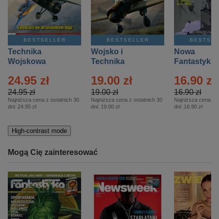
BESTSELLER
BESTSELLER
BESTSE
Technika
Wojsko i
Nowa
Wojskowa
Technika
Fantastyka 
Historia – Eprasa
Historia Wydanie
Eprasa – 4/
24.95 zł
19.00 zł
16.90 zł
– 2/2026
Specjalne –
Eprasa – 2/2026
24.95 zł
19.00 zł
16.90 zł
Najniższa cena z ostatnich 30
Najniższa cena z ostatnich 30
Najniższa cena z o
dni:
24.95 zł
dni:
19.00 zł
dni:
16.90 zł
High-contrast mode
Mogą Cię zainteresować