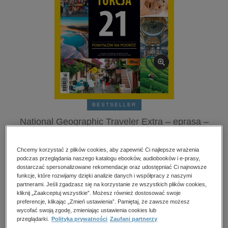
kobiece, lifestyle, kultura
polityka, społeczno-informacyjne
psychologiczne
inne
popularno-naukowe
historia
zdrowie
BESTSELLER
religie
National Geographic Traveler Extra – eprasa –
2/2026
Chcemy korzystać z plików cookies, aby zapewnić Ci najlepsze wrażenia
Przeczytaj fragment
podczas przeglądania naszego katalogu ebooków, audiobooków i e-prasy,
dostarczać spersonalizowane rekomendacje oraz udostępniać Ci najnowsze
funkcje, które rozwijamy dzięki analizie danych i współpracy z naszymi
Numery archiwalne
partnerami. Jeśli zgadzasz się na korzystanie ze wszystkich plików cookies,
kliknij „Zaakceptuj wszystkie”. Możesz również dostosować swoje
preferencje, klikając „Zmień ustawienia”. Pamiętaj, że zawsze możesz
Ocena:
wycofać swoją zgodę, zmieniając ustawienia cookies lub
Oceń produkt
przeglądarki.
Polityka prywatności
Zaufani partnerzy