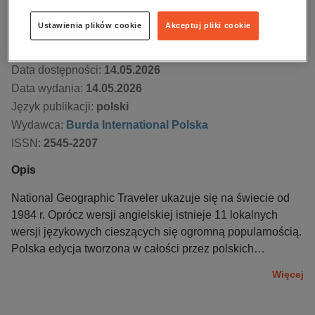
Kupując otrzymujesz format:
PDF
Dostęp online PDF
Ustawienia plików cookie
Akceptuj pliki cookie
Numer:
2/2026
Data dostępności:
14.05.2026
Data wydania:
14.05.2026
Język publikacji:
polski
Wydawca:
Burda International Polska
ISSN:
2545-2207
Opis
National Geographic Traveler ukazuje się na świecie od
1984 r. Oprócz wersji angielskiej istnieje 11 lokalnych
wersji językowych cieszących się ogromną popularnością.
Polska edycja tworzona w całości przez polskich
redaktorów jest najchętniej czytanym magazynem
Więcej
podróżniczym w kraju. W National Geographic Traveler
publikowane są reportaże podróżnicze, a także praktyczne