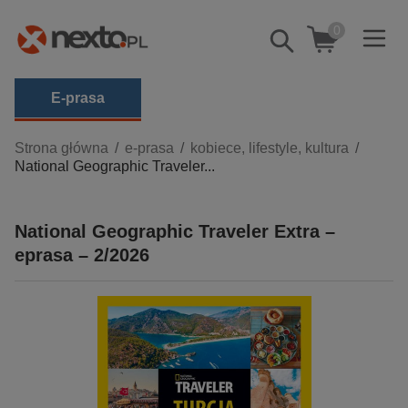
0
Pokaż/schowaj
wyszukiwarkę
E-prasa
Kategorie
Strona główna
e-prasa
kobiece, lifestyle, kultura
National Geographic Traveler...
Zobacz wszystkie E-prasa
budownictwo, aranżacja wnętrz
National Geographic Traveler Extra –
biznesowe, branżowe, gospodarka
eprasa – 2/2026
darmowe wydania
dzienniki
edukacja
hobby, sport, rozrywka
komputery, internet, technologie, informatyka