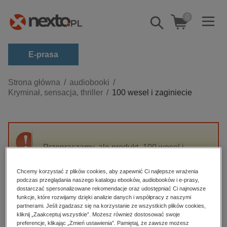
0
Pokaż/schowaj
wyszukiwarkę
E-prasa
Kategorie
Strona główna
audiobooki
Kryminał, sensacja, thriller
100 wesel i zaginiecie
Zobacz wszystkie E-prasa
budownictwo, aranżacja wnętrz
biznesowe, branżowe, gospodarka
Przepraszamy, ale produkt „100 wesel i
darmowe wydania
zaginiecie” nie jest dostępny.
dzienniki
Chcemy korzystać z plików cookies, aby zapewnić Ci najlepsze wrażenia
podczas przeglądania naszego katalogu ebooków, audiobooków i e-prasy,
edukacja
High-contrast mode
dostarczać spersonalizowane rekomendacje oraz udostępniać Ci najnowsze
hobby, sport, rozrywka
funkcje, które rozwijamy dzięki analizie danych i współpracy z naszymi
partnerami. Jeśli zgadzasz się na korzystanie ze wszystkich plików cookies,
Polecane
komputery, internet, technologie, informatyka
kliknij „Zaakceptuj wszystkie”. Możesz również dostosować swoje
preferencje, klikając „Zmień ustawienia”. Pamiętaj, że zawsze możesz