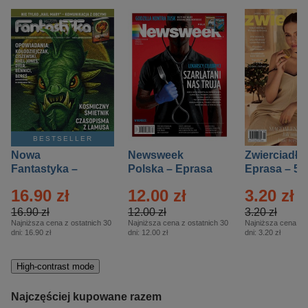
BESTSELLER
Nowa
Newsweek
Zwierciadło
Fantastyka –
Polska – Eprasa
Eprasa – 5/
Eprasa – 5/2026
– 13/2026
16.90 zł
12.00 zł
3.20 zł
16.90 zł
12.00 zł
3.20 zł
Najniższa cena z ostatnich 30
Najniższa cena z ostatnich 30
Najniższa cena z o
dni:
16.90 zł
dni:
12.00 zł
dni:
3.20 zł
High-contrast mode
Najczęściej kupowane razem