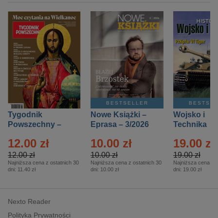
BESTSELLER
BESTSE
Tygodnik
Nowe Książki –
Wojsko i
Powszechny –
Eprasa – 3/2026
Technika
Eprasa – 14/2026
Historia – E
12.00 zł
10.00 zł
19.00 zł
– 2/2026
12.00 zł
10.00 zł
19.00 zł
Najniższa cena z ostatnich 30
Najniższa cena z ostatnich 30
Najniższa cena z o
dni:
11.40 zł
dni:
10.00 zł
dni:
19.00 zł
Nexto Reader
Polityka Prywatności