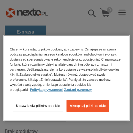
0
Pokaż/schowaj
wyszukiwarkę
E-prasa
Kategorie
Strona główna
audiobooki
Chcemy korzystać z plików cookies, aby zapewnić Ci najlepsze wrażenia
Praktyczna edukacja, samodoskonalenie, motywacja
podczas przeglądania naszego katalogu ebooków, audiobooków i e-prasy,
Zobacz wszystkie E-prasa
dostarczać spersonalizowane rekomendacje oraz udostępniać Ci najnowsze
funkcje, które rozwijamy dzięki analizie danych i współpracy z naszymi
partnerami. Jeśli zgadzasz się na korzystanie ze wszystkich plików cookies,
budownictwo, aranżacja wnętrz
Praktyczna edukacja,
kliknij „Zaakceptuj wszystkie”. Możesz również dostosować swoje
biznesowe, branżowe, gospodarka
preferencje, klikając „Zmień ustawienia”. Pamiętaj, że zawsze możesz
samodoskonalenie, motywacja –
wycofać swoją zgodę, zmieniając ustawienia cookies lub
darmowe wydania
przeglądarki.
Polityka prywatności
Zaufani partnerzy
audiobooki
dzienniki
edukacja
Ustawienia plików cookie
Akceptuj pliki cookie
hobby, sport, rozrywka
Sortowanie
Filtrowanie
komputery, internet, technologie, informatyka
Brak produktów.