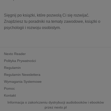
kobiece, lifestyle, kultura
polityka, społeczno-informacyjne
Sięgnij po książki, które pozwolą Ci się rozwijać.
psychologiczne
Znajdziesz tu poradniki na tematy zawodowe, książki o
inne
psychologii i rozwoju osobistym.
popularno-naukowe
historia
zdrowie
Nexto Reader
religie
Polityka Prywatności
Regulamin
Regulamin Newslettera
Wymagania Systemowe
Pomoc
Kontakt
Informacja o zakończeniu dystrybucji audiobooków i ebooków
przez nexto.pl