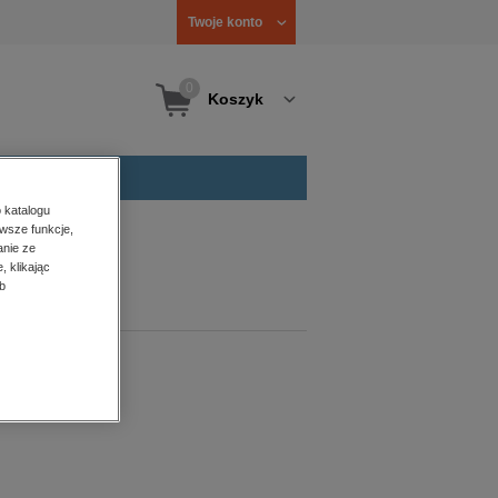
Twoje konto
0
Koszyk
 katalogu
wsze funkcje,
anie ze
, klikając
b