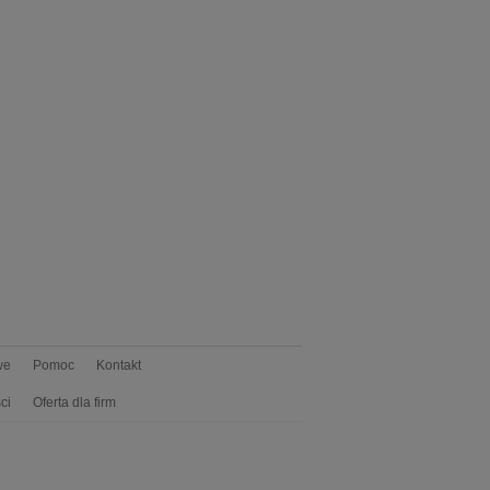
we
Pomoc
Kontakt
ci
Oferta dla firm