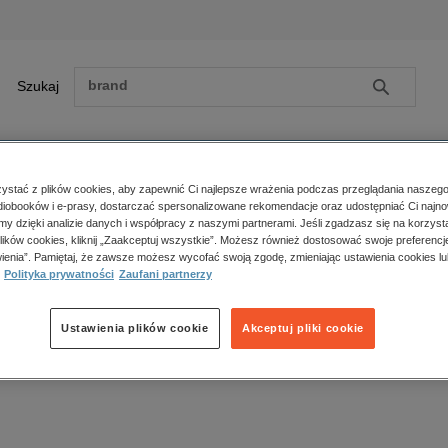
Szukaj
Szukaj
E-prasa
stać z plików cookies, aby zapewnić Ci najlepsze wrażenia podczas przeglądania naszego
iobooków i e-prasy, dostarczać spersonalizowane rekomendacje oraz udostępniać Ci najno
ona główna
ebooki
Społeczeństwo
Socjologia
amy dzięki analizie danych i współpracy z naszymi partnerami. Jeśli zgadzasz się na korzyst
lików cookies, kliknij „Zaakceptuj wszystkie”. Możesz również dostosować swoje preferencje
Zobacz wszystkie E-prasa
polityka, społeczno-informacyjne
ienia”. Pamiętaj, że zawsze możesz wycofać swoją zgodę, zmieniając ustawienia cookies lu
ocjologia – ebooki
psychologiczne
Polityka prywatności
Zaufani partnerzy
inne
popularno-naukowe
Ustawienia plików cookie
Akceptuj pliki cookie
k produktów.
historia
zdrowie
religie