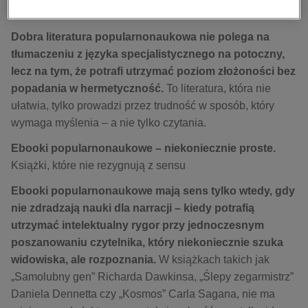
kobiece, lifestyle, kultura
PDF
polityka, społeczno-informacyjne
Dobra literatura popularnonaukowa nie polega na
psychologiczne
tłumaczeniu z języka specjalistycznego na potoczny,
lecz na tym, że potrafi utrzymać poziom złożoności bez
inne
popadania w hermetyczność.
To literatura, która nie
popularno-naukowe
ułatwia, tylko prowadzi przez trudność w sposób, który
historia
wymaga myślenia – a nie tylko czytania.
zdrowie
Ebooki popularnonaukowe – niekoniecznie proste.
religie
Książki, które nie rezygnują z sensu
Ebooki popularnonaukowe mają sens tylko wtedy, gdy
nie zdradzają nauki dla narracji – kiedy potrafią
utrzymać intelektualny rygor przy jednoczesnym
poszanowaniu czytelnika, który niekoniecznie szuka
widowiska, ale rozpoznania.
W książkach takich jak
„Samolubny gen” Richarda Dawkinsa, „Ślepy zegarmistrz”
Daniela Dennetta czy „Kosmos” Carla Sagana, nie ma