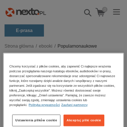
0
Pokaż/schowaj
wyszukiwarkę
E-prasa
Kategorie
Strona główna
ebooki
Popularnonaukowe
Zobacz wszystkie E-prasa
Popularnonaukowe – ebooki
Chcemy korzystać z plików cookies, aby zapewnić Ci najlepsze wrażenia
budownictwo, aranżacja wnętrz
podczas przeglądania naszego katalogu ebooków, audiobooków i e-prasy,
biznesowe, branżowe, gospodarka
dostarczać spersonalizowane rekomendacje oraz udostępniać Ci najnowsze
funkcje, które rozwijamy dzięki analizie danych i współpracy z naszymi
darmowe wydania
partnerami. Jeśli zgadzasz się na korzystanie ze wszystkich plików cookies,
Sortowanie
Filtrowanie
kliknij „Zaakceptuj wszystkie”. Możesz również dostosować swoje
dzienniki
preferencje, klikając „Zmień ustawienia”. Pamiętaj, że zawsze możesz
wycofać swoją zgodę, zmieniając ustawienia cookies lub
edukacja
Brak produktów.
przeglądarki.
Polityka prywatności
Zaufani partnerzy
hobby, sport, rozrywka
komputery, internet, technologie, informatyka
Ustawienia plików cookie
Akceptuj pliki cookie
Ebooki popularnonaukowe w formacie EPUB, MOBI i