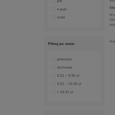
poś
pdf
Ebo
e-pub
W n
mobi
his
wsp
Bra
Filtruj po cenie
polecane
darmowe
0,01 – 9,90 zł
9,91 – 19,90 zł
> 19,91 zł