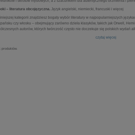
redników i skrótów myślowych, a z szacunkiem dla autentycznego brzmienia i pierw
oki – literatura obcojęzyczna.
Język angielski, niemiecki, francuski i więcej
iniejszej kategorii znajdziesz bogaty wybór literatury w najpopularniejszych języka
zpańsku czy włosku – obejmujący zarówno dzieła klasyków, takich jak Orwell, Hemi
ółczesnych autorów, których twórczość często nie doczekuje się polskich wydań alb
czytaj więcej
k produktów.