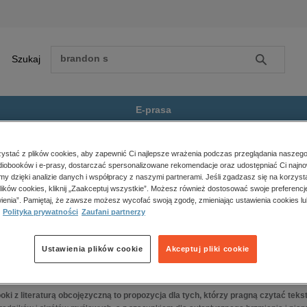
Szukaj
Szukaj
E-prasa
ona główna
ebooki
Literatura obcojęzyczna
stać z plików cookies, aby zapewnić Ci najlepsze wrażenia podczas przeglądania naszego
Zobacz wszystkie E-prasa
iobooków i e-prasy, dostarczać spersonalizowane rekomendacje oraz udostępniać Ci najno
polityka, społeczno-informacyjne
amy dzięki analizie danych i współpracy z naszymi partnerami. Jeśli zgadzasz się na korzyst
iteratura obcojęzyczna – ebooki
psychologiczne
lików cookies, kliknij „Zaakceptuj wszystkie”. Możesz również dostosować swoje preferencje
inne
ienia”. Pamiętaj, że zawsze możesz wycofać swoją zgodę, zmieniając ustawienia cookies lu
Polityka prywatności
Zaufani partnerzy
popularno-naukowe
oki – literatura obcojęzyczna.
EPUB, MOBI i PDF
historia
Ustawienia plików cookie
Akceptuj pliki cookie
tanie w oryginale to coś znacznie więcej niż zwykły kontakt z treścią – to bezpośredn
zdrowie
ie każde słowo, każda struktura zdania niesie w sobie rytm i znaczenie, które trud
religie
staranniejszym.
oki z literaturą obcojęzyczną to propozycja dla tych, którzy pragną czytać tekst