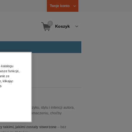
Twoje konto
0
Koszyk
 katalogu
wsze funkcje,
anie ze
, klikając
b
ie zanurzenie w języku, stylu i intencji autora,
no w pełni oddać w tłumaczeniu, choćby
y takimi, jakimi zostały stworzone
– bez