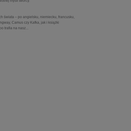
otnej myśli twórcy.
ch świata – po angielsku, niemiecku, francusku,
ngway, Camus czy Kafka, jak i książki
o trafia na nasz
...