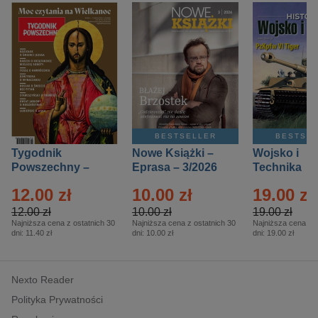
BESTSELLER
BESTSE
Tygodnik
Nowe Książki –
Wojsko i
Powszechny –
Eprasa – 3/2026
Technika
Eprasa – 14/2026
Historia – E
12.00 zł
10.00 zł
19.00 zł
– 2/2026
12.00 zł
10.00 zł
19.00 zł
Najniższa cena z ostatnich 30
Najniższa cena z ostatnich 30
Najniższa cena z o
dni:
11.40 zł
dni:
10.00 zł
dni:
19.00 zł
Nexto Reader
Polityka Prywatności