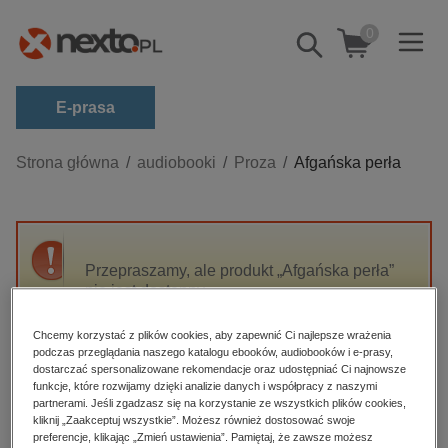
0
Pokaż/schowaj
wyszukiwarkę
E-prasa
Kategorie
Strona główna
audiobooki
Proza
Afgańska perła
Zobacz wszystkie E-prasa
budownictwo, aranżacja wnętrz
biznesowe, branżowe, gospodarka
Przepraszamy, ale produkt „Afgańska perła”
nie jest dostępny.
darmowe wydania
dzienniki
Chcemy korzystać z plików cookies, aby zapewnić Ci najlepsze wrażenia
High-contrast mode
podczas przeglądania naszego katalogu ebooków, audiobooków i e-prasy,
edukacja
dostarczać spersonalizowane rekomendacje oraz udostępniać Ci najnowsze
hobby, sport, rozrywka
funkcje, które rozwijamy dzięki analizie danych i współpracy z naszymi
Polecane
partnerami. Jeśli zgadzasz się na korzystanie ze wszystkich plików cookies,
komputery, internet, technologie, informatyka
kliknij „Zaakceptuj wszystkie”. Możesz również dostosować swoje
preferencje, klikając „Zmień ustawienia”. Pamiętaj, że zawsze możesz