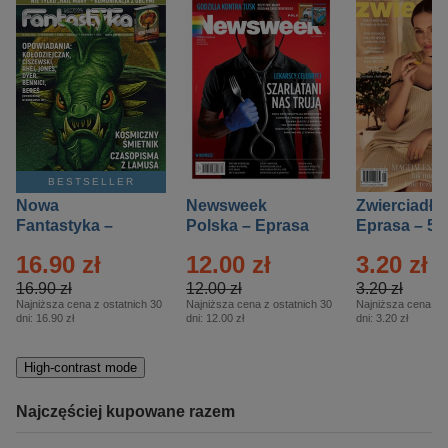
BESTSELLER
Nowa
Newsweek
Zwierciadło
Fantastyka –
Polska – Eprasa
Eprasa – 5/
Eprasa – 5/2026
– 13/2026
16.90 zł
12.00 zł
3.20 zł
16.90 zł
12.00 zł
3.20 zł
Najniższa cena z ostatnich 30
Najniższa cena z ostatnich 30
Najniższa cena z o
dni:
16.90 zł
dni:
12.00 zł
dni:
3.20 zł
High-contrast mode
Najczęściej kupowane razem