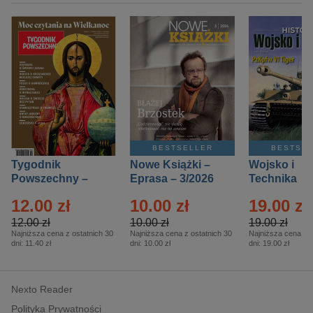
BESTSELLER
BESTSE
Tygodnik
Nowe Książki –
Wojsko i
Powszechny –
Eprasa – 3/2026
Technika
Eprasa – 14/2026
Historia – E
12.00 zł
10.00 zł
19.00 zł
– 2/2026
12.00 zł
10.00 zł
19.00 zł
Najniższa cena z ostatnich 30
Najniższa cena z ostatnich 30
Najniższa cena z o
dni:
11.40 zł
dni:
10.00 zł
dni:
19.00 zł
Nexto Reader
Polityka Prywatności