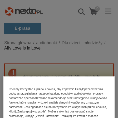
0
Pokaż/schowaj
wyszukiwarkę
E-prasa
Kategorie
Strona główna
audiobooki
Dla dzieci i młodzieży
Ally Love Is In Love
Zobacz wszystkie E-prasa
budownictwo, aranżacja wnętrz
biznesowe, branżowe, gospodarka
Przepraszamy, ale produkt „Ally Love Is In
darmowe wydania
Love” nie jest dostępny.
dzienniki
Chcemy korzystać z plików cookies, aby zapewnić Ci najlepsze wrażenia
podczas przeglądania naszego katalogu ebooków, audiobooków i e-prasy,
edukacja
High-contrast mode
dostarczać spersonalizowane rekomendacje oraz udostępniać Ci najnowsze
hobby, sport, rozrywka
funkcje, które rozwijamy dzięki analizie danych i współpracy z naszymi
partnerami. Jeśli zgadzasz się na korzystanie ze wszystkich plików cookies,
Polecane
komputery, internet, technologie, informatyka
kliknij „Zaakceptuj wszystkie”. Możesz również dostosować swoje
preferencje, klikając „Zmień ustawienia”. Pamiętaj, że zawsze możesz