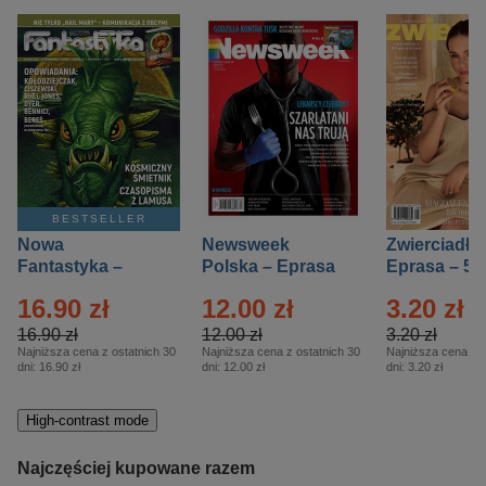
BESTSELLER
Nowa
Newsweek
Zwierciadło
Fantastyka –
Polska – Eprasa
Eprasa – 5/
Eprasa – 5/2026
– 13/2026
16.90 zł
12.00 zł
3.20 zł
16.90 zł
12.00 zł
3.20 zł
Najniższa cena z ostatnich 30
Najniższa cena z ostatnich 30
Najniższa cena z o
dni:
16.90 zł
dni:
12.00 zł
dni:
3.20 zł
High-contrast mode
Najczęściej kupowane razem