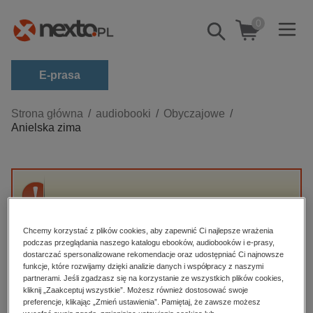
0
Pokaż/schowaj
wyszukiwarkę
E-prasa
Kategorie
Strona główna
audiobooki
Obyczajowe
Anielska zima
Zobacz wszystkie E-prasa
budownictwo, aranżacja wnętrz
biznesowe, branżowe, gospodarka
Przepraszamy, ale produkt „Anielska zima” nie
darmowe wydania
jest dostępny.
dzienniki
Chcemy korzystać z plików cookies, aby zapewnić Ci najlepsze wrażenia
podczas przeglądania naszego katalogu ebooków, audiobooków i e-prasy,
edukacja
dostarczać spersonalizowane rekomendacje oraz udostępniać Ci najnowsze
High-contrast mode
funkcje, które rozwijamy dzięki analizie danych i współpracy z naszymi
hobby, sport, rozrywka
partnerami. Jeśli zgadzasz się na korzystanie ze wszystkich plików cookies,
Polecane
kliknij „Zaakceptuj wszystkie”. Możesz również dostosować swoje
komputery, internet, technologie, informatyka
preferencje, klikając „Zmień ustawienia”. Pamiętaj, że zawsze możesz