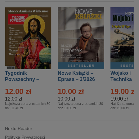
BESTSELLER
BESTSE
Tygodnik
Nowe Książki –
Wojsko i
Powszechny –
Eprasa – 3/2026
Technika
Eprasa – 14/2026
Historia – E
12.00 zł
10.00 zł
19.00 zł
– 2/2026
12.00 zł
10.00 zł
19.00 zł
Najniższa cena z ostatnich 30
Najniższa cena z ostatnich 30
Najniższa cena z o
dni:
11.40 zł
dni:
10.00 zł
dni:
19.00 zł
Nexto Reader
Polityka Prywatności