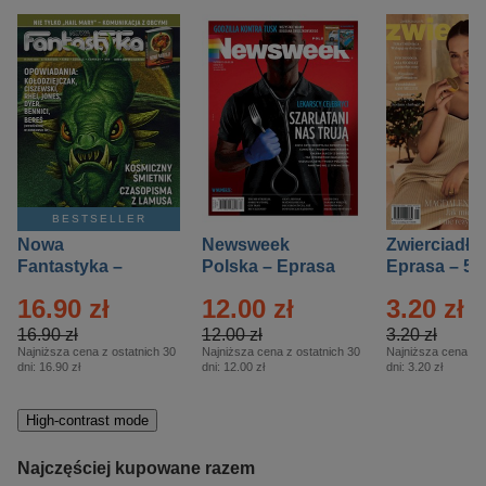
BESTSELLER
Nowa
Newsweek
Zwierciadło
Fantastyka –
Polska – Eprasa
Eprasa – 5/
Eprasa – 5/2026
– 13/2026
16.90 zł
12.00 zł
3.20 zł
16.90 zł
12.00 zł
3.20 zł
Najniższa cena z ostatnich 30
Najniższa cena z ostatnich 30
Najniższa cena z o
dni:
16.90 zł
dni:
12.00 zł
dni:
3.20 zł
High-contrast mode
Najczęściej kupowane razem