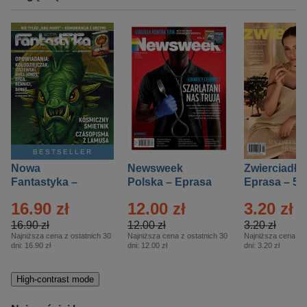
BESTSELLER
Nowa
Newsweek
Zwierciadło
Fantastyka –
Polska – Eprasa
Eprasa – 5/
Eprasa – 5/2026
– 13/2026
16.90 zł
12.00 zł
3.20 zł
16.90 zł
12.00 zł
3.20 zł
Najniższa cena z ostatnich 30
Najniższa cena z ostatnich 30
Najniższa cena z o
dni:
16.90 zł
dni:
12.00 zł
dni:
3.20 zł
High-contrast mode