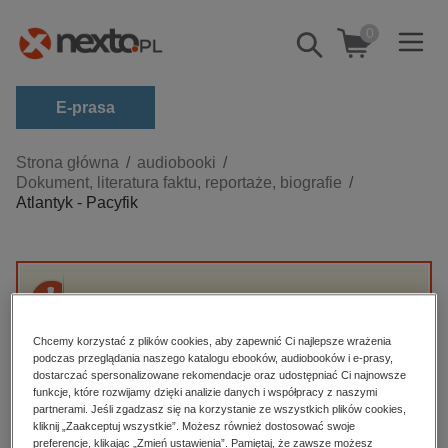
0
Pokaż/schowaj
wyszukiwarkę
E-prasa
Kategorie
Strona główna
audiobooki
Dokument, literatura faktu, reportaże, biografie
Zobacz wszystkie E-prasa
Atlantyk - Pacyfik
budownictwo, aranżacja wnętrz
biznesowe, branżowe, gospodarka
darmowe wydania
Przepraszamy, ale produkt „Atlantyk - Pacyfik”
dzienniki
nie jest dostępny.
Chcemy korzystać z plików cookies, aby zapewnić Ci najlepsze wrażenia
edukacja
podczas przeglądania naszego katalogu ebooków, audiobooków i e-prasy,
dostarczać spersonalizowane rekomendacje oraz udostępniać Ci najnowsze
High-contrast mode
hobby, sport, rozrywka
funkcje, które rozwijamy dzięki analizie danych i współpracy z naszymi
partnerami. Jeśli zgadzasz się na korzystanie ze wszystkich plików cookies,
komputery, internet, technologie, informatyka
kliknij „Zaakceptuj wszystkie”. Możesz również dostosować swoje
Polecane
preferencje, klikając „Zmień ustawienia”. Pamiętaj, że zawsze możesz