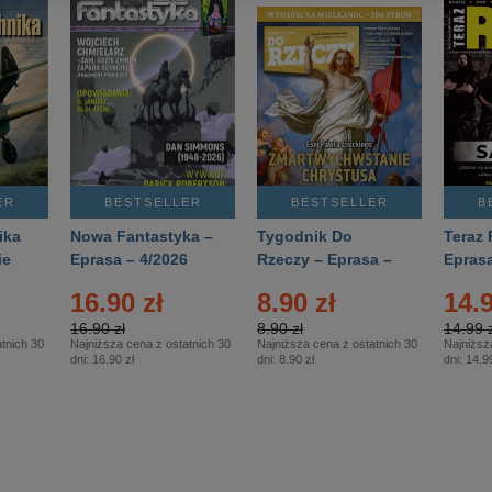
ER
BESTSELLER
BESTSELLER
B
ika
Nowa Fantastyka –
Tygodnik Do
Teraz 
ie
Eprasa – 4/2026
Rzeczy – Eprasa –
Eprasa
rasa
14/2026
16.90 zł
8.90 zł
14.9
16.90 zł
8.90 zł
14.99 z
tnich 30
Najniższa cena z ostatnich 30
Najniższa cena z ostatnich 30
Najniższ
dni:
16.90 zł
dni:
8.90 zł
dni:
14.99