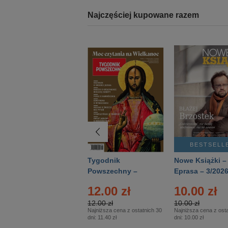
Najczęściej kupowane razem
BESTSELLER
BESTSELL
Technika
Tygodnik
Nowe Książki –
Wojskowa Historia
Powszechny –
Eprasa – 3/202
- Numer specjalny
Eprasa – 14/2026
12.00 zł
10.00 zł
– Eprasa – 2/2026
12.00 zł
10.00 zł
Najniższa cena z ostatnich 30
Najniższa cena z osta
dni:
11.40 zł
dni:
10.00 zł