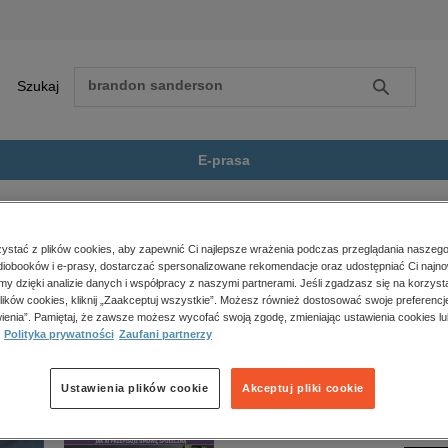
Szukaj
Szukaj
E-prasa
ickie
Batory szuka lądu
Zobacz wszystkie E-prasa
polityka, społeczno-informacyjne
stać z plików cookies, aby zapewnić Ci najlepsze wrażenia podczas przeglądania naszego
iobooków i e-prasy, dostarczać spersonalizowane rekomendacje oraz udostępniać Ci najno
psychologiczne
ądu” nie jest dostępny.
amy dzięki analizie danych i współpracy z naszymi partnerami. Jeśli zgadzasz się na korzyst
inne
lików cookies, kliknij „Zaakceptuj wszystkie”. Możesz również dostosować swoje preferencje
popularno-naukowe
ienia”. Pamiętaj, że zawsze możesz wycofać swoją zgodę, zmieniając ustawienia cookies lu
Polityka prywatności
Zaufani partnerzy
historia
zdrowie
religie
Ustawienia plików cookie
Akceptuj pliki cookie