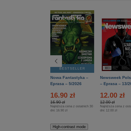
BESTSELLER
BESTSELLER
Deutsch Aktuell –
Nowa Fantastyka –
Newsweek Pols
Eprasa – 2/2026
Eprasa – 5/2026
– Eprasa – 13/2
16.90 zł
12.00 zł
16.90 zł
12.00 zł
Najniższa cena z ostatnich 30
Najniższa cena z osta
dni:
16.90 zł
dni:
12.00 zł
High-contrast mode