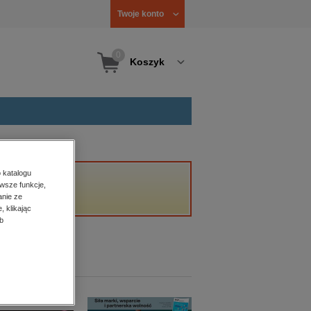
Twoje konto
0
Koszyk
 katalogu
wsze funkcje,
anie ze
, klikając
b