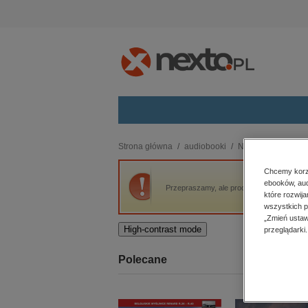
Kategorie
Strona główna
audiobooki
Naukowe i akadem
budownictwo, aranżacja wnętrz
Chcemy korzy
ebooków, aud
biznesowe, branżowe, gospodarka
Przepraszamy, ale produkt „Batory szuka l
które rozwij
darmowe wydania
wszystkich p
dzienniki
„Zmień ustaw
High-contrast mode
przeglądarki.
edukacja
hobby, sport, rozrywka
Polecane
komputery, internet, technologie,
informatyka
kobiece, lifestyle, kultura