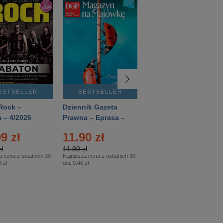
ESTSELLER
BESTSELLER
BESTSELLER
Rock –
Dziennik Gazeta
Świat Wiedzy
 – 4/2026
Prawna – Eprasa –
Historia – Eprasa –
83/2026
2/2026
9 zł
11.90 zł
13.99 zł
ł
11.90 zł
13.99 zł
a cena z ostatnich 30
Najniższa cena z ostatnich 30
Najniższa cena z ostatnich 30
 zł
dni:
9.40 zł
dni:
13.99 zł