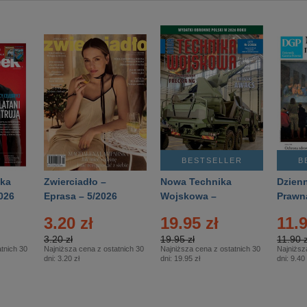
BESTSELLER
B
ka
Zwierciadło –
Nowa Technika
Dzienn
026
Eprasa – 5/2026
Wojskowa –
Prawn
Eprasa – 2/2026
65/20
3.20 zł
19.95 zł
11.9
3.20 zł
19.95 zł
11.90 z
tnich 30
Najniższa cena z ostatnich 30
Najniższa cena z ostatnich 30
Najniższ
dni:
3.20 zł
dni:
19.95 zł
dni:
9.40 