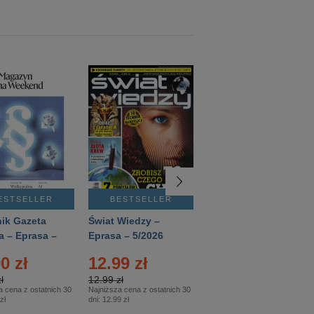
ESTSELLER
BESTSELLER
BESTSELLER
ik Gazeta
Świat Wiedzy –
T3 – Eprasa –
a – Eprasa –
Eprasa – 5/2026
4/2026
26
0 zł
12.99 zł
9.50 zł
ł
12.99 zł
9.50 zł
a cena z ostatnich 30
Najniższa cena z ostatnich 30
Najniższa cena z ostatnich 30
zł
dni:
12.99 zł
dni:
11.90 zł