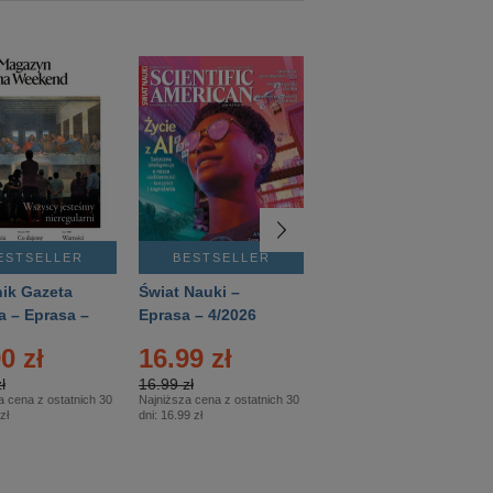
ESTSELLER
BESTSELLER
BESTSELLER
ik Gazeta
Świat Nauki –
Mówią Wieki –
a – Eprasa –
Eprasa – 4/2026
Eprasa – 3/2026
26
0 zł
16.99 zł
12.50 zł
ł
16.99 zł
12.50 zł
a cena z ostatnich 30
Najniższa cena z ostatnich 30
Najniższa cena z ostatnich 30
zł
dni:
16.99 zł
dni:
12.50 zł