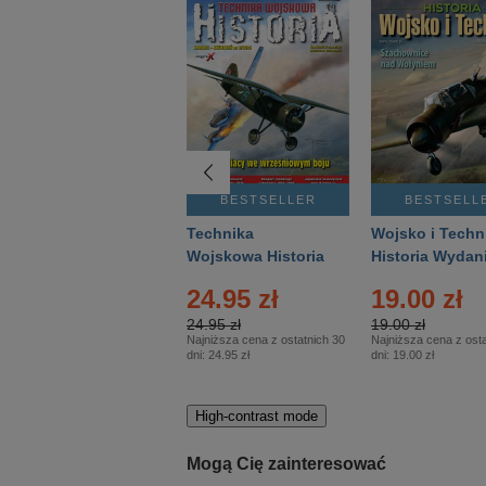
BESTSELLER
BESTSELLER
BESTSELL
Gość Niedzielny -
Technika
Wojsko i Techn
Warszawski –
Wojskowa Historia
Historia Wydan
Eprasa – 14/2026
– Eprasa – 2/2026
Specjalne – Ep
24.95 zł
19.00 zł
– 2/2026
24.95 zł
19.00 zł
Najniższa cena z ostatnich 30
Najniższa cena z osta
dni:
24.95 zł
dni:
19.00 zł
High-contrast mode
Mogą Cię zainteresować