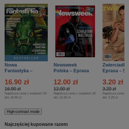
BESTSELLER
Nowa
Newsweek
Zwierciadło
Fantastyka –
Polska – Eprasa
Eprasa – 5/
Eprasa – 5/2026
– 13/2026
16.90 zł
12.00 zł
3.20 zł
16.90 zł
12.00 zł
3.20 zł
Najniższa cena z ostatnich 30
Najniższa cena z ostatnich 30
Najniższa cena z o
dni:
16.90 zł
dni:
12.00 zł
dni:
3.20 zł
High-contrast mode
Najczęściej kupowane razem