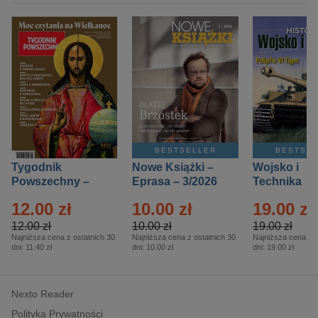
BESTSELLER
BESTSE
Tygodnik
Nowe Książki –
Wojsko i
Powszechny –
Eprasa – 3/2026
Technika
Eprasa – 14/2026
Historia – E
12.00 zł
10.00 zł
19.00 zł
– 2/2026
12.00 zł
10.00 zł
19.00 zł
Najniższa cena z ostatnich 30
Najniższa cena z ostatnich 30
Najniższa cena z o
dni:
11.40 zł
dni:
10.00 zł
dni:
19.00 zł
Nexto Reader
Polityka Prywatności