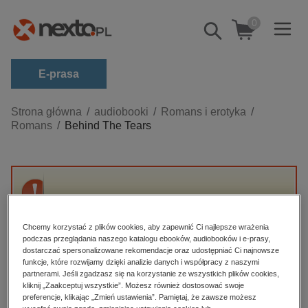
0
Pokaż/schowaj
wyszukiwarkę
E-prasa
Kategorie
Strona główna
audiobooki
Romans i erotyka
Romans
Behind The Tears
Zobacz wszystkie E-prasa
budownictwo, aranżacja wnętrz
biznesowe, branżowe, gospodarka
Przepraszamy, ale produkt „Behind The Tears”
darmowe wydania
nie jest dostępny.
dzienniki
Chcemy korzystać z plików cookies, aby zapewnić Ci najlepsze wrażenia
podczas przeglądania naszego katalogu ebooków, audiobooków i e-prasy,
edukacja
dostarczać spersonalizowane rekomendacje oraz udostępniać Ci najnowsze
High-contrast mode
funkcje, które rozwijamy dzięki analizie danych i współpracy z naszymi
hobby, sport, rozrywka
partnerami. Jeśli zgadzasz się na korzystanie ze wszystkich plików cookies,
Polecane
kliknij „Zaakceptuj wszystkie”. Możesz również dostosować swoje
komputery, internet, technologie, informatyka
preferencje, klikając „Zmień ustawienia”. Pamiętaj, że zawsze możesz