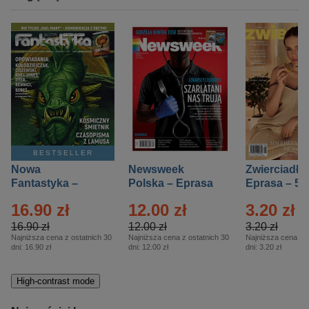
BESTSELLER
Nowa
Newsweek
Zwierciadło
Fantastyka –
Polska – Eprasa
Eprasa – 5/
Eprasa – 5/2026
– 13/2026
16.90 zł
12.00 zł
3.20 zł
16.90 zł
12.00 zł
3.20 zł
Najniższa cena z ostatnich 30
Najniższa cena z ostatnich 30
Najniższa cena z o
dni:
16.90 zł
dni:
12.00 zł
dni:
3.20 zł
High-contrast mode