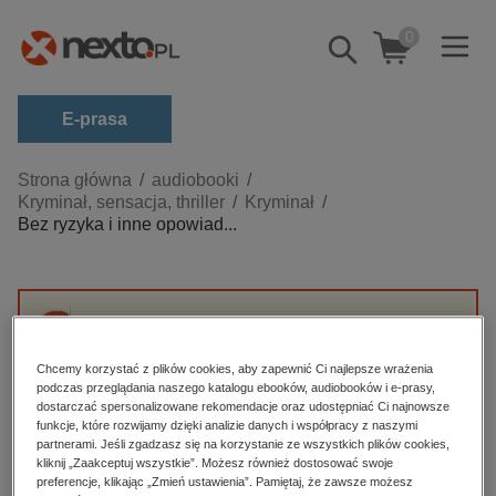
0
Pokaż/schowaj
wyszukiwarkę
E-prasa
Kategorie
Strona główna
audiobooki
Kryminał, sensacja, thriller
Kryminał
Zobacz wszystkie E-prasa
Bez ryzyka i inne opowiad...
budownictwo, aranżacja wnętrz
biznesowe, branżowe, gospodarka
darmowe wydania
Przepraszamy, ale produkt „Bez ryzyka i inne
dzienniki
opowiadania” nie jest dostępny.
Chcemy korzystać z plików cookies, aby zapewnić Ci najlepsze wrażenia
podczas przeglądania naszego katalogu ebooków, audiobooków i e-prasy,
edukacja
dostarczać spersonalizowane rekomendacje oraz udostępniać Ci najnowsze
funkcje, które rozwijamy dzięki analizie danych i współpracy z naszymi
High-contrast mode
hobby, sport, rozrywka
partnerami. Jeśli zgadzasz się na korzystanie ze wszystkich plików cookies,
komputery, internet, technologie, informatyka
kliknij „Zaakceptuj wszystkie”. Możesz również dostosować swoje
Polecane
preferencje, klikając „Zmień ustawienia”. Pamiętaj, że zawsze możesz