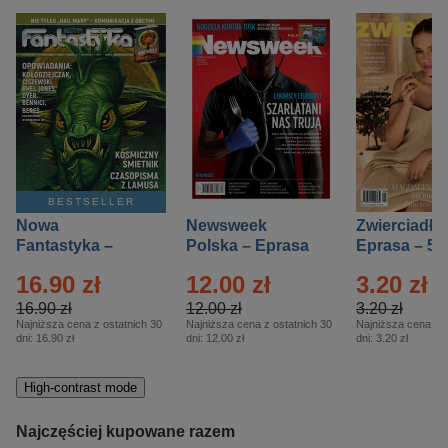
BESTSELLER
Nowa
Newsweek
Zwierciadło
Fantastyka –
Polska – Eprasa
Eprasa – 5/
Eprasa – 5/2026
– 13/2026
16.90 zł
12.00 zł
3.20 zł
16.90 zł
12.00 zł
3.20 zł
Najniższa cena z ostatnich 30
Najniższa cena z ostatnich 30
Najniższa cena z o
dni:
16.90 zł
dni:
12.00 zł
dni:
3.20 zł
High-contrast mode
Najczęściej kupowane razem