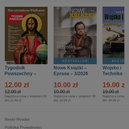
BESTSELLER
BESTSE
Tygodnik
Nowe Książki –
Wojsko i
Powszechny –
Eprasa – 3/2026
Technika
Eprasa – 14/2026
Historia – E
12.00 zł
10.00 zł
19.00 zł
– 2/2026
12.00 zł
10.00 zł
19.00 zł
Najniższa cena z ostatnich 30
Najniższa cena z ostatnich 30
Najniższa cena z o
dni:
11.40 zł
dni:
10.00 zł
dni:
19.00 zł
Nexto Reader
Polityka Prywatności