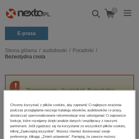
0
Pokaż/schowaj
wyszukiwarkę
E-prasa
Kategorie
Strona główna
audiobooki
Poradniki
Bezwstydna cnota
Zobacz wszystkie E-prasa
budownictwo, aranżacja wnętrz
biznesowe, branżowe, gospodarka
Przepraszamy, ale produkt „Bezwstydna
darmowe wydania
cnota” nie jest dostępny.
dzienniki
Chcemy korzystać z plików cookies, aby zapewnić Ci najlepsze wrażenia
podczas przeglądania naszego katalogu ebooków, audiobooków i e-prasy,
edukacja
High-contrast mode
dostarczać spersonalizowane rekomendacje oraz udostępniać Ci najnowsze
hobby, sport, rozrywka
funkcje, które rozwijamy dzięki analizie danych i współpracy z naszymi
partnerami. Jeśli zgadzasz się na korzystanie ze wszystkich plików cookies,
Polecane
komputery, internet, technologie, informatyka
kliknij „Zaakceptuj wszystkie”. Możesz również dostosować swoje
preferencje, klikając „Zmień ustawienia”. Pamiętaj, że zawsze możesz